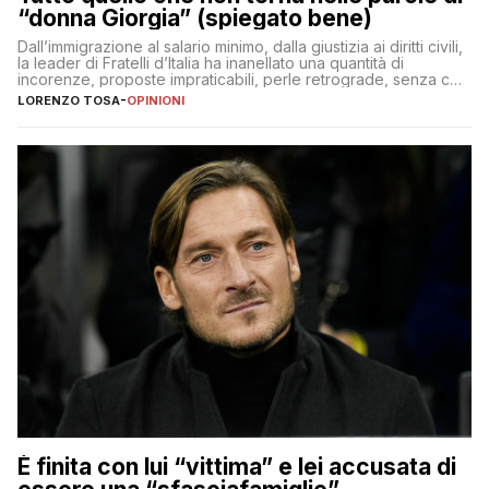
“donna Giorgia” (spiegato bene)
Dall’immigrazione al salario minimo, dalla giustizia ai diritti civili,
la leader di Fratelli d’Italia ha inanellato una quantità di
incorenze, proposte impraticabili, perle retrograde, senza che
nessuno – a destra come a sinistra – glielo abbia fatto notare
LORENZO TOSA
-
OPINIONI
È finita con lui “vittima” e lei accusata di