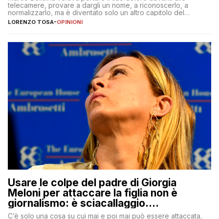
telecamere, provare a dargli un nome, a riconoscerlo, a
normalizzarlo, ma è diventato solo un altro capitolo del
copione
LORENZO TOSA
-
OPINIONI
Usare le colpe del padre di Giorgia
Meloni per attaccare la figlia non è
giornalismo: è sciacallaggio.
Dimostriamo di essere diversi
C’è solo una cosa su cui mai e poi mai può essere attaccata,