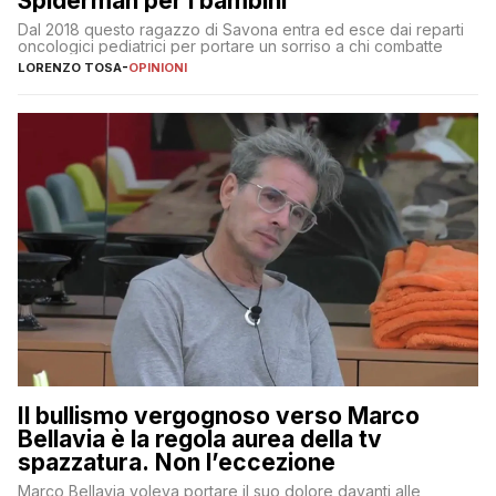
Spiderman per i bambini
Dal 2018 questo ragazzo di Savona entra ed esce dai reparti
oncologici pediatrici per portare un sorriso a chi combatte
LORENZO TOSA
-
OPINIONI
Il bullismo vergognoso verso Marco
Bellavia è la regola aurea della tv
spazzatura. Non l’eccezione
Marco Bellavia voleva portare il suo dolore davanti alle