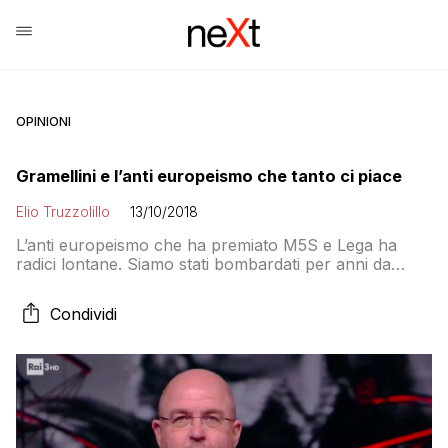
OPINIONI
Gramellini e l’anti europeismo che tanto ci piace
Elio Truzzolillo
13/10/2018
L’anti europeismo che ha premiato M5S e Lega ha
radici lontane. Siamo stati bombardati per anni da
messaggi, spesso farlocchi, in cui si sottolineava
l’inutilità dell’Europa o la sua volontà di danneggiare
Condividi
l’Italia. Giornalisti, politici e intellettuali hanno cavalcato
questo filone con ironia, indignazione o rabbia. I
giornalisti potevano fare coraggiose denunce
contando sul fatto […]