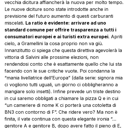
vecchia dicitura affiancherà la nuova per molto tempo.
Le nuove diciture sono state introdotte anche in
previsione del futuro aumento di questi carburanti
miscelati.
La ratio è evidente: arrivare ad uno
standard comune per offrire trasparenza a tutti i
consumatori europei e ai turisti extra europei
. Apriti
cielo, a Gramellini la cosa proprio non va giù.
Innanzitutto ci spiega che questa direttiva agevolerà la
vittoria di Salvini alle prossime elezioni, non
rendendosi conto che è esattamente quello che lui sta
facendo con le sue critiche vuote. Poi condanna la
“mania livellatrice dell’Europa” (dalla serie: signora mia
ci vogliono tutti uguali, un giorno ci obbligheranno a
mangiare solo insetti). Infine prevede un triste destino
in cui saremo obbligati a chiamare la pizza Q e in cui
“un cameriere di nome K ci porterà una cotoletta di
BN3 con contorno di F”. Che ridere vero? Ma non è
finita, il vate continua con questa elegante ironia “…
genitore A e genitore B, dopo avere fatto il pieno di E,