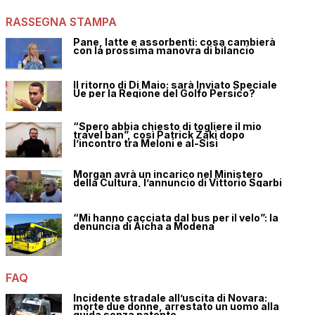
RASSEGNA STAMPA
Pane, latte e assorbenti: cosa cambierà
con la prossima manovra di bilancio
Il ritorno di Di Maio: sarà Inviato Speciale
Ue per la Regione del Golfo Persico?
“Spero abbia chiesto di togliere il mio
travel ban”, così Patrick Zaki dopo
l’incontro tra Meloni e al-Sisi
Morgan avrà un incarico nel Ministero
della Cultura, l’annuncio di Vittorio Sgarbi
“Mi hanno cacciata dal bus per il velo”: la
denuncia di Aicha a Modena
FAQ
Incidente stradale all’uscita di Novara:
morte due donne, arrestato un uomo alla
guida senza patente