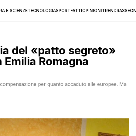
RA E SCIENZE
TECNOLOGIA
SPORT
FATTI
OPINIONI
TREND
RASSEGN
ria del «patto segreto»
in Emilia Romagna
una compensazione per quanto accaduto alle europee. Ma