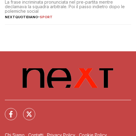
La frase incriminata pronunciata nel pre-partita mentre
declamava la squadra arbitrale. Poi il passo indietro dopo le
polemiche social
NEXTQUOTIDIANO
-
SPORT
Chi Siamo
Contatti
Privacy Policy
Cookie Policy