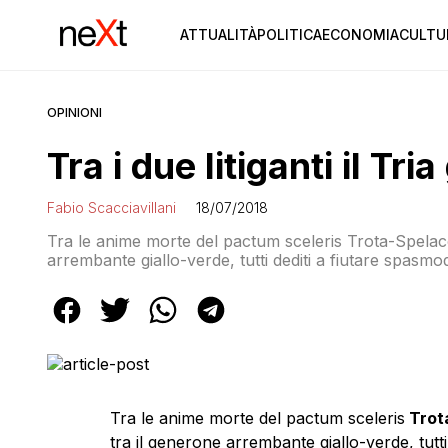
ATTUALITÀ
POLITICA
ECONOMIA
CULTU
OPINIONI
Tra i due litiganti il Tri
Fabio Scacciavillani
18/07/2018
Tra le anime morte del pactum sceleris Trota-Spelacchi
arrembante giallo-verde, tutti dediti a fiutare spasm
registra con angoscia un fenomeno inatteso. Mentre i
galletto padano e Giggino cerca di intuire come […]
Tra le anime morte del pactum sceleris
Trot
tra il generone arrembante giallo-verde, tutt