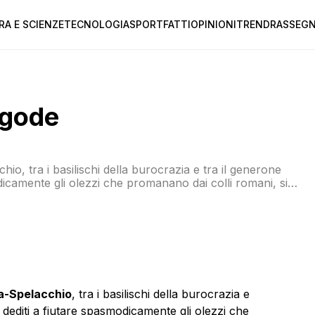
RA E SCIENZE
TECNOLOGIA
SPORT
FATTI
OPINIONI
TREND
RASSEGN
a gode
o, tra i basilischi della burocrazia e tra il generone
odicamente gli olezzi che promanano dai colli romani, si
l proscenio del pollaio mediatico è dominato dal
a-Spelacchio
, tra i basilischi della burocrazia e
i dediti a fiutare spasmodicamente gli olezzi che