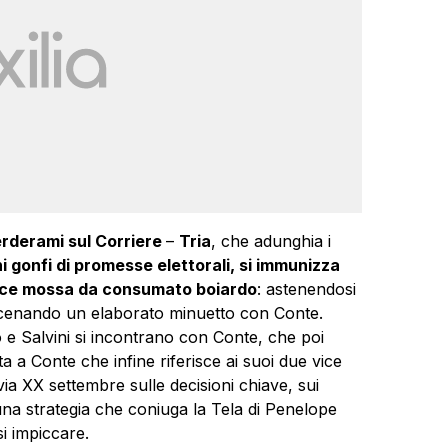
erderami sul Corriere
–
Tria
, che adunghia i
i gonfi di promesse elettorali, si immunizza
lice mossa da consumato boiardo
: astenendosi
inscenando un elaborato minuetto con Conte.
 e Salvini si incontrano con Conte, che poi
sta a Conte che infine riferisce ai suoi due vice
a XX settembre sulle decisioni chiave, sui
una strategia che coniuga la Tela di Penelope
si impiccare.