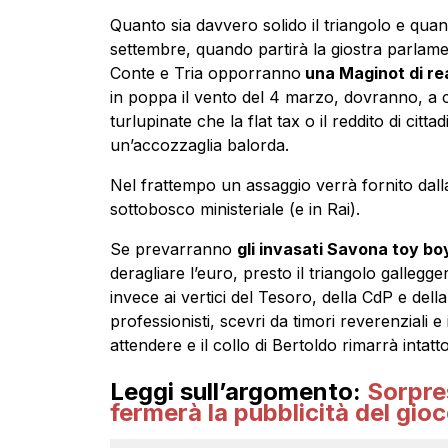
Quanto sia davvero solido il triangolo e quant
settembre, quando partirà la giostra parlamen
Conte e Tria opporranno
una Maginot di re
in poppa il vento del 4 marzo, dovranno, a c
turlupinate che la flat tax o il reddito di cit
un’accozzaglia balorda.
Nel frattempo un assaggio verrà fornito dalla
sottobosco ministeriale (e in Rai).
Se prevarranno
gli invasati Savona toy bo
deragliare l’euro, presto il triangolo gallegger
invece ai vertici del Tesoro, della CdP e del
professionisti, scevri da timori reverenziali e
attendere e il collo di Bertoldo rimarrà intatto
Leggi sull’argomento:
Sorpres
fermerà la pubblicità del gio