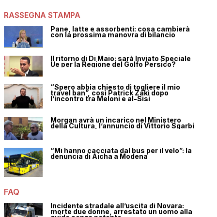
RASSEGNA STAMPA
Pane, latte e assorbenti: cosa cambierà
con la prossima manovra di bilancio
Il ritorno di Di Maio: sarà Inviato Speciale
Ue per la Regione del Golfo Persico?
“Spero abbia chiesto di togliere il mio
travel ban”, così Patrick Zaki dopo
l’incontro tra Meloni e al-Sisi
Morgan avrà un incarico nel Ministero
della Cultura, l’annuncio di Vittorio Sgarbi
“Mi hanno cacciata dal bus per il velo”: la
denuncia di Aicha a Modena
FAQ
Incidente stradale all’uscita di Novara:
morte due donne, arrestato un uomo alla