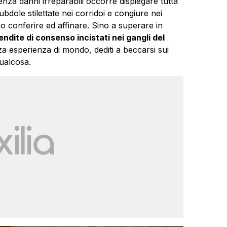
enza danni irreparabili occorre dispiegare tutta
ubdole stilettate nei corridoi e congiure nei
o conferire ed affinare. Sino a superare in
dite di consenso incistati nei gangli del
nza esperienza di mondo, dediti a beccarsi sui
ualcosa.