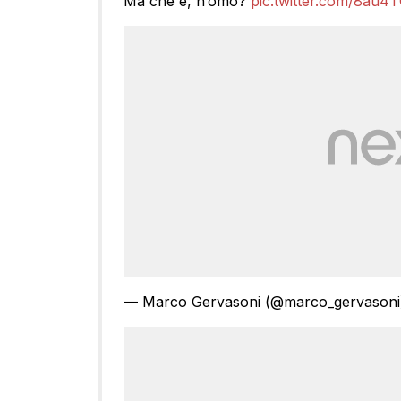
Ma che è, n’omo?
pic.twitter.com/8au
— Marco Gervasoni (@marco_gervason