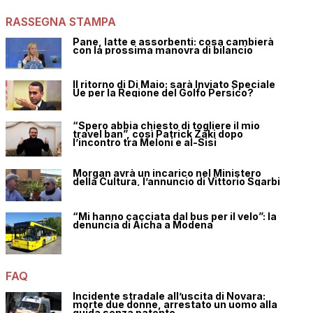
RASSEGNA STAMPA
Pane, latte e assorbenti: cosa cambierà
con la prossima manovra di bilancio
Il ritorno di Di Maio: sarà Inviato Speciale
Ue per la Regione del Golfo Persico?
“Spero abbia chiesto di togliere il mio
travel ban”, così Patrick Zaki dopo
l’incontro tra Meloni e al-Sisi
Morgan avrà un incarico nel Ministero
della Cultura, l’annuncio di Vittorio Sgarbi
“Mi hanno cacciata dal bus per il velo”: la
denuncia di Aicha a Modena
FAQ
Incidente stradale all’uscita di Novara:
morte due donne, arrestato un uomo alla
guida senza patente