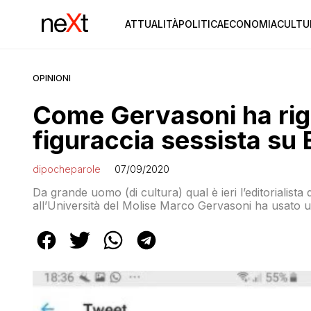
ATTUALITÀ
POLITICA
ECONOMIA
CULTU
OPINIONI
Come Gervasoni ha rigir
figuraccia sessista su 
dipocheparole
07/09/2020
Da grande uomo (di cultura) qual è ieri l’editorialis
all’Università del Molise Marco Gervasoni ha usato 
Il professore dall’alto della sua sapienza ha ruttato, 
settembre è ancora lì in bella mostra: […]