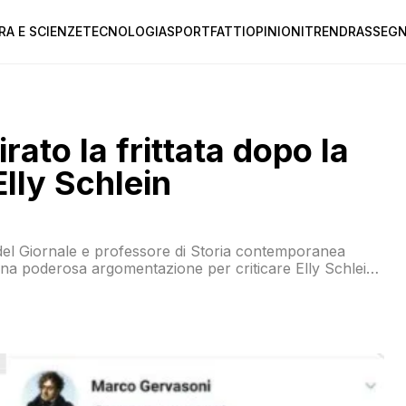
RA E SCIENZE
TECNOLOGIA
SPORT
FATTI
OPINIONI
TREND
RASSEGN
ato la frittata dopo la
Elly Schlein
ta del Giornale e professore di Storia contemporanea
una poderosa argomentazione per criticare Elly Schlein.
scusate, twittato: “Ma che è, n’omo?”. Il tweet dal 5