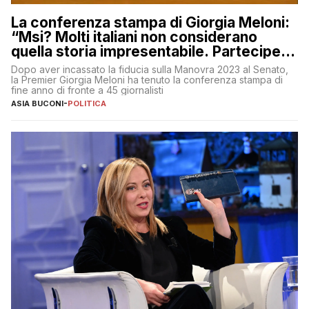
La conferenza stampa di Giorgia Meloni:
“Msi? Molti italiani non considerano
quella storia impresentabile. Parteciperò
al 25 aprile”
Dopo aver incassato la fiducia sulla Manovra 2023 al Senato,
la Premier Giorgia Meloni ha tenuto la conferenza stampa di
fine anno di fronte a 45 giornalisti
ASIA BUCONI
-
POLITICA