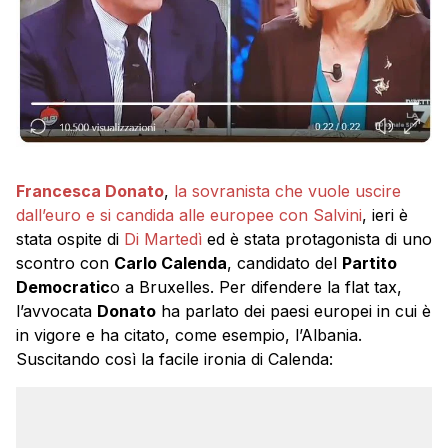
Francesca Donato
,
la sovranista che vuole uscire
dall’euro e si candida alle europee con Salvini
, ieri è
stata ospite di
Di Martedì
ed è stata protagonista di uno
scontro con
Carlo Calenda
, candidato del
Partito
Democratic
o a Bruxelles. Per difendere la flat tax,
l’avvocata
Donato
ha parlato dei paesi europei in cui è
in vigore e ha citato, come esempio, l’Albania.
Suscitando così la facile ironia di Calenda: