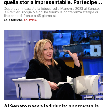
quella storia impresentabile. Parteciperò
al 25 aprile”
Dopo aver incassato la fiducia sulla Manovra 2023 al Senato,
la Premier Giorgia Meloni ha tenuto la conferenza stampa di
fine anno di fronte a 45 giornalisti
ASIA BUCONI
-
POLITICA
Al Senato passa la fiducia: approvata la