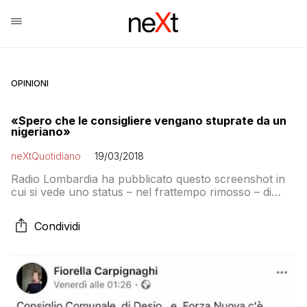
OPINIONI
«Spero che le consigliere vengano stuprate da un
nigeriano»
neXtQuotidiano
19/03/2018
Radio Lombardia ha pubblicato questo screenshot in
cui si vede uno status – nel frattempo rimosso – di
Fiorella Carpignaghi, candidata per il Senato nel
collegio uninominale di Monza e Brianza con Forza
Condividi
Nuova. “Spero vivamente che alcune consigliere
subiscano violenza e stupro da parte di qualche bel
nigeriano… ma forse è proprio ciò che […]