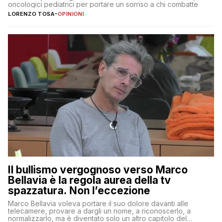
oncologici pediatrici per portare un sorriso a chi combatte
LORENZO TOSA
-
OPINIONI
Il bullismo vergognoso verso Marco
Bellavia è la regola aurea della tv
spazzatura. Non l’eccezione
Marco Bellavia voleva portare il suo dolore davanti alle
telecamere, provare a dargli un nome, a riconoscerlo, a
normalizzarlo, ma è diventato solo un altro capitolo del