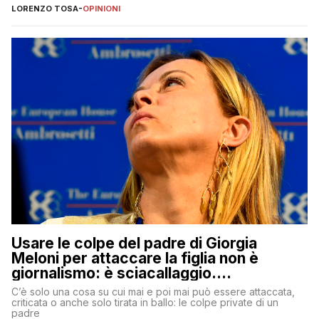
copione
LORENZO TOSA
-
OPINIONI
Usare le colpe del padre di Giorgia
Meloni per attaccare la figlia non è
giornalismo: è sciacallaggio.
Dimostriamo di essere diversi
C’è solo una cosa su cui mai e poi mai può essere attaccata,
criticata o anche solo tirata in ballo: le colpe private di un
padre