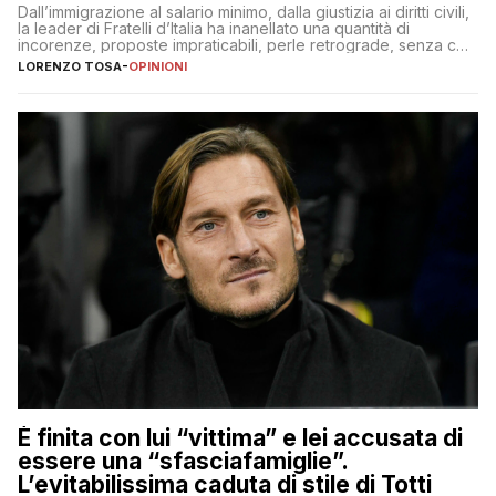
Dall’immigrazione al salario minimo, dalla giustizia ai diritti civili,
la leader di Fratelli d’Italia ha inanellato una quantità di
incorenze, proposte impraticabili, perle retrograde, senza che
nessuno – a destra come a sinistra – glielo abbia fatto notare
LORENZO TOSA
-
OPINIONI
È finita con lui “vittima” e lei accusata di
essere una “sfasciafamiglie”.
L’evitabilissima caduta di stile di Totti