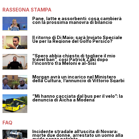
RASSEGNA STAMPA
Pane, latte e assorbenti: cosa cambierà
con la prossima manovra di bilancio
Il ritorno di Di Maio: sarà Inviato Speciale
Ue per la Regione del Golfo Persico?
“Spero abbia chiesto di togliere il mio
travel ban”, così Patrick Zaki dopo
l’incontro tra Meloni e al-Sisi
Morgan avrà un incarico nel Ministero
della Cultura, l’annuncio di Vittorio Sgarbi
“Mi hanno cacciata dal bus per il velo”: la
denuncia di Aicha a Modena
FAQ
Incidente stradale all’uscita di Novara:
morte due donne, arrestato un uomo alla
guida senza patente