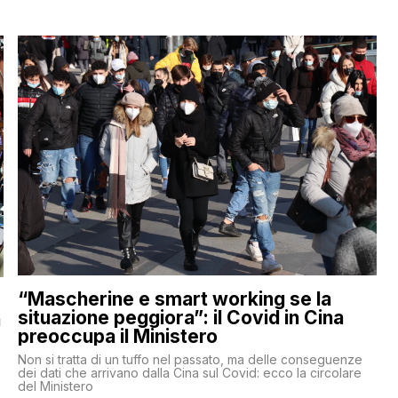
“Mascherine e smart working se la
situazione peggiora”: il Covid in Cina
a
preoccupa il Ministero
Non si tratta di un tuffo nel passato, ma delle conseguenze
e
dei dati che arrivano dalla Cina sul Covid: ecco la circolare
del Ministero