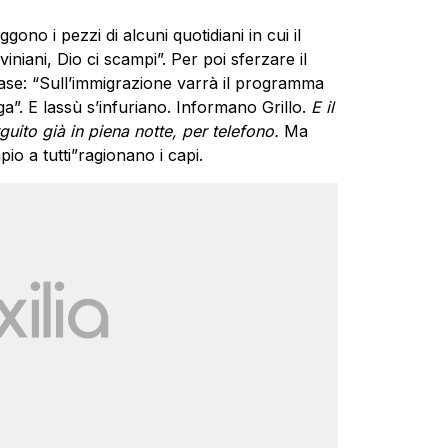
gono i pezzi di alcuni quotidiani in cui il
niani, Dio ci scampi”. Per poi sferzare il
rase: “Sull’immigrazione varrà il programma
nga”. E lassù s’infuriano. Informano Grillo.
E il
ito già in piena notte, per telefono.
Ma
io a tutti”ragionano i capi.