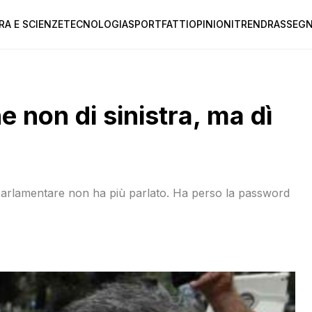
RA E SCIENZE
TECNOLOGIA
SPORT
FATTI
OPINIONI
TREND
RASSEGN
e non di sinistra, ma dì
il parlamentare non ha più parlato. Ha perso la password