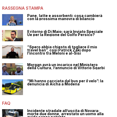
RASSEGNA STAMPA
Pane, latte e assorbenti: cosa cambierà
con la prossima manovra di bilancio
Il ritorno di Di Maio: sarà Inviato Speciale
Ue per la Regione del Golfo Persico?
“Spero abbia chiesto di togliere il mio
travel ban”, così Patrick Zaki dopo
l’incontro tra Meloni e al-Sisi
Morgan avrà un incarico nel Ministero
della Cultura, l’annuncio di Vittorio Sgarbi
“Mi hanno cacciata dal bus per il velo”: la
denuncia di Aicha a Modena
FAQ
Incidente stradale all’uscita di Novara:
morte due donne, arrestato un uomo alla
guida senza patente