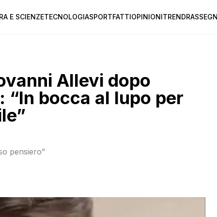
RA E SCIENZE
TECNOLOGIA
SPORT
FATTI
OPINIONI
TREND
RASSEGN
iovanni Allevi dopo
 “In bocca al lupo per
ile”
uoso pensiero”