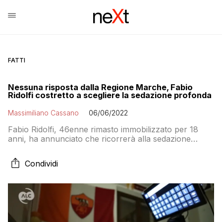
FATTI
Nessuna risposta dalla Regione Marche, Fabio
Ridolfi costretto a scegliere la sedazione profonda
Massimiliano Cassano
06/06/2022
Fabio Ridolfi, 46enne rimasto immobilizzato per 18
anni, ha annunciato che ricorrerà alla sedazione
profonda e continua per porre fine alle sue
sofferenze dopo mesi in attesa di una risposta dalla
Condividi
Regione Marche