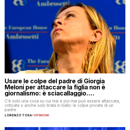
Usare le colpe del padre di Giorgia
Meloni per attaccare la figlia non è
giornalismo: è sciacallaggio.
Dimostriamo di essere diversi
C’è solo una cosa su cui mai e poi mai può essere attaccata,
criticata o anche solo tirata in ballo: le colpe private di un
padre
LORENZO TOSA
-
OPINIONI