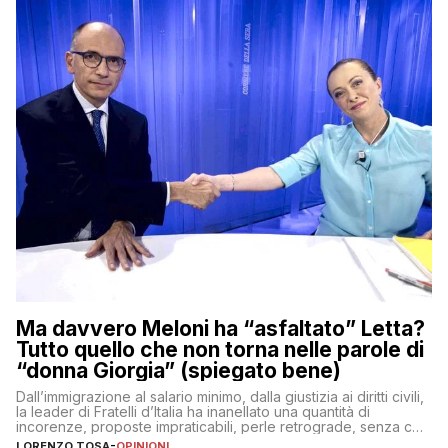
Ma davvero Meloni ha “asfaltato” Letta?
Tutto quello che non torna nelle parole di
“donna Giorgia” (spiegato bene)
Dall’immigrazione al salario minimo, dalla giustizia ai diritti civili,
la leader di Fratelli d’Italia ha inanellato una quantità di
incorenze, proposte impraticabili, perle retrograde, senza che
nessuno – a destra come a sinistra – glielo abbia fatto notare
LORENZO TOSA
-
OPINIONI