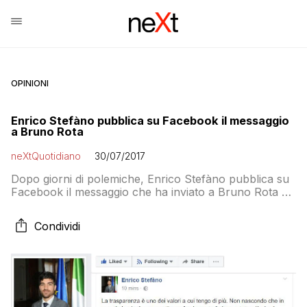
OPINIONI
Enrico Stefàno pubblica su Facebook il messaggio
a Bruno Rota
neXtQuotidiano
30/07/2017
Dopo giorni di polemiche, Enrico Stefàno pubblica su
Facebook il messaggio che ha inviato a Bruno Rota e
che aveva causato un botta-e-risposta piuttosto
violento con l’ex direttore generale di ATAC un paio di
Condividi
giorni fa. Stefàno precisa in merito: La trasparenza è
uno dei valori a cui tengo di più. Non nascondo che in
[…]