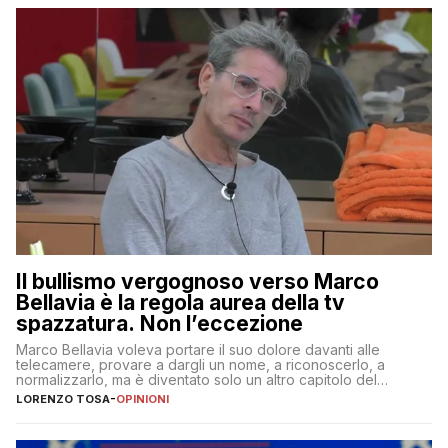
Il bullismo vergognoso verso Marco
Bellavia è la regola aurea della tv
spazzatura. Non l’eccezione
Marco Bellavia voleva portare il suo dolore davanti alle
telecamere, provare a dargli un nome, a riconoscerlo, a
normalizzarlo, ma è diventato solo un altro capitolo del
copione
LORENZO TOSA
-
OPINIONI