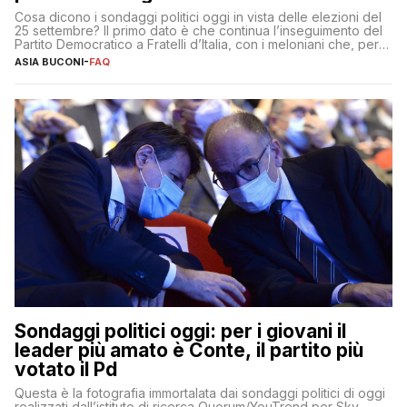
Cosa dicono i sondaggi politici oggi in vista delle elezioni del
25 settembre? Il primo dato è che continua l’inseguimento del
Partito Democratico a Fratelli d’Italia, con i meloniani che, però,
sembrano accumulare sempre più distacco affermandosi come
ASIA BUCONI
-
FAQ
primo partito con il 24% (+0,7% rispetto a fine luglio), un
punto davanti ai dem (al 23%). […]
Sondaggi politici oggi: per i giovani il
leader più amato è Conte, il partito più
votato il Pd
Questa è la fotografia immortalata dai sondaggi politici di oggi
realizzati dall’istituto di ricerca Quorum/YouTrend per Sky