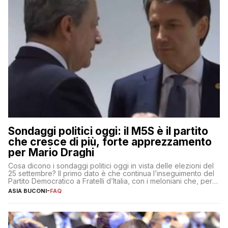
Sondaggi politici oggi: il M5S è il partito
che cresce di più, forte apprezzamento
per Mario Draghi
Cosa dicono i sondaggi politici oggi in vista delle elezioni del
25 settembre? Il primo dato è che continua l’inseguimento del
Partito Democratico a Fratelli d’Italia, con i meloniani che, però,
sembrano accumulare sempre più distacco affermandosi come
ASIA BUCONI
-
FAQ
primo partito con il 24% (+0,7% rispetto a fine luglio), un
punto davanti ai dem (al 23%). […]