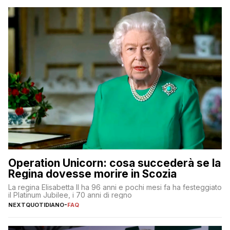
Operation Unicorn: cosa succederà se la
Regina dovesse morire in Scozia
La regina Elisabetta II ha 96 anni e pochi mesi fa ha festeggiato
il Platinum Jubilee, i 70 anni di regno
NEXTQUOTIDIANO
-
FAQ