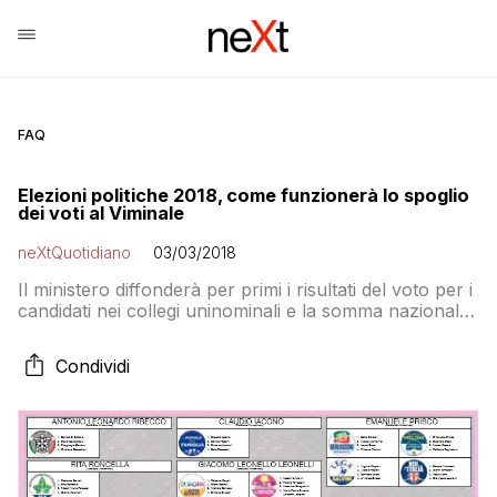
FAQ
Elezioni politiche 2018, come funzionerà lo spoglio
dei voti al Viminale
neXtQuotidiano
03/03/2018
Il ministero diffonderà per primi i risultati del voto per i
candidati nei collegi uninominali e la somma nazionale
dei loro voti: questo porterà a sapere da subito i
risultati delle coalizioni, ma per quelli dei singoli partiti
Condividi
ci vorrà molto di più