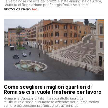
La vertiginosa crescita dei prezzi è stata annunciata da Arera,
l’Autorità di Regolazione per Energia Reti e Ambiente
NEXTQUOTIDIANO
-
FAQ
Come scegliere i migliori quartieri di
Roma se ci si vuole trasferire per lavoro
Roma è la Capitale d’Italia, ma soprattutto una città
multiculturale sede di numerose aziende: per questo motivo
sempre più persone preferiscono trasferirsi qui