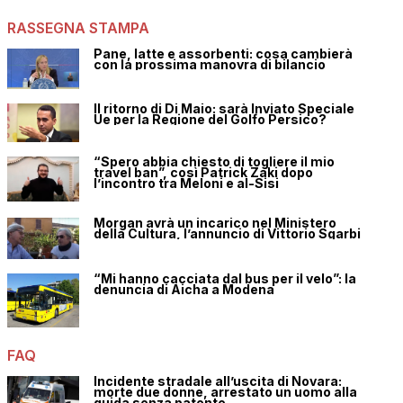
RASSEGNA STAMPA
Pane, latte e assorbenti: cosa cambierà
con la prossima manovra di bilancio
Il ritorno di Di Maio: sarà Inviato Speciale
Ue per la Regione del Golfo Persico?
“Spero abbia chiesto di togliere il mio
travel ban”, così Patrick Zaki dopo
l’incontro tra Meloni e al-Sisi
Morgan avrà un incarico nel Ministero
della Cultura, l’annuncio di Vittorio Sgarbi
“Mi hanno cacciata dal bus per il velo”: la
denuncia di Aicha a Modena
FAQ
Incidente stradale all’uscita di Novara:
morte due donne, arrestato un uomo alla
guida senza patente