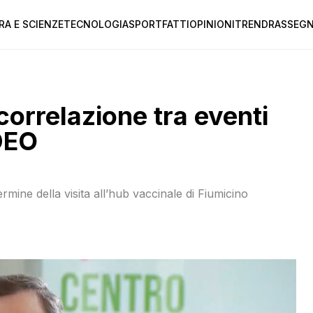
RA E SCIENZE
TECNOLOGIA
SPORT
FATTI
OPINIONI
TREND
RASSEGN
correlazione tra eventi
IDEO
ermine della visita all’hub vaccinale di Fiumicino