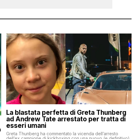
La blastata perfetta di Greta Thunberg
ad Andrew Tate arrestato per tratta di
esseri umani
O
Greta Thunberg ha commentato la vicenda dell’arresto
dell’ex campione di kickboxing con una nuovo (e definitivo)