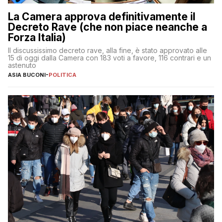
La Camera approva definitivamente il
Decreto Rave (che non piace neanche a
Forza Italia)
Il discussissimo decreto rave, alla fine, è stato approvato alle
15 di oggi dalla Camera con 183 voti a favore, 116 contrari e un
astenuto
ASIA BUCONI
-
POLITICA