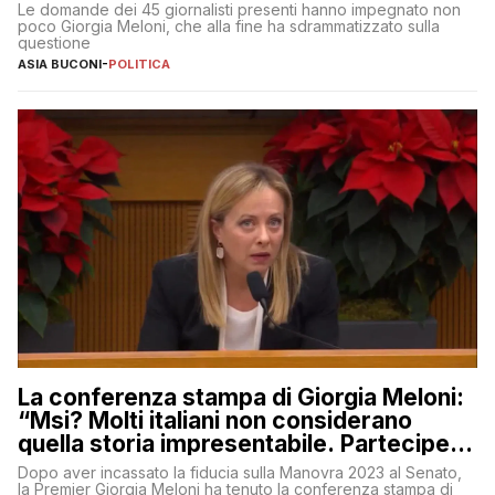
Le domande dei 45 giornalisti presenti hanno impegnato non
poco Giorgia Meloni, che alla fine ha sdrammatizzato sulla
questione
ASIA BUCONI
-
POLITICA
La conferenza stampa di Giorgia Meloni:
“Msi? Molti italiani non considerano
quella storia impresentabile. Parteciperò
al 25 aprile”
Dopo aver incassato la fiducia sulla Manovra 2023 al Senato,
la Premier Giorgia Meloni ha tenuto la conferenza stampa di