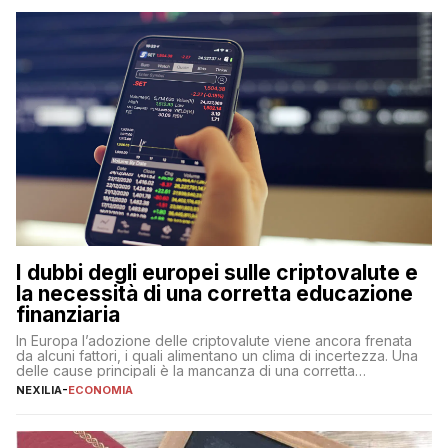
flessibilità e rendimento. Come funzionano […]
I dubbi degli europei sulle criptovalute e
la necessità di una corretta educazione
finanziaria
In Europa l’adozione delle criptovalute viene ancora frenata
da alcuni fattori, i quali alimentano un clima di incertezza. Una
delle cause principali è la mancanza di una corretta
educazione finanziaria, che impedisce ad una larga parte della
NEXILIA
-
ECONOMIA
popolazione di comprendere in modo adeguato il
funzionamento e le implicazioni di questi asset digitali. Dubbi
sulle criptovalute: […]