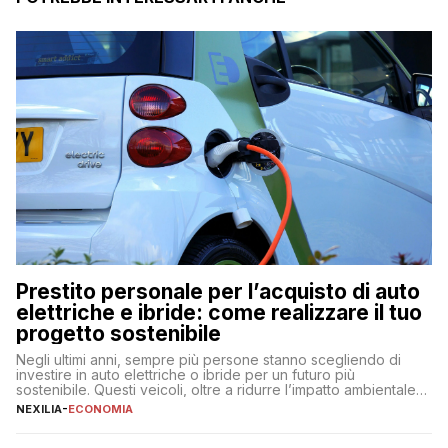
Prestito personale per l’acquisto di auto
elettriche e ibride: come realizzare il tuo
progetto sostenibile
Negli ultimi anni, sempre più persone stanno scegliendo di
investire in auto elettriche o ibride per un futuro più
sostenibile. Questi veicoli, oltre a ridurre l’impatto ambientale,
offrono vantaggi economici a lungo termine, come minori costi
NEXILIA
-
ECONOMIA
di gestione e benefici fiscali. Tuttavia, l’acquisto di un’auto
nuova rappresenta un impegno finanziario significativo. Come