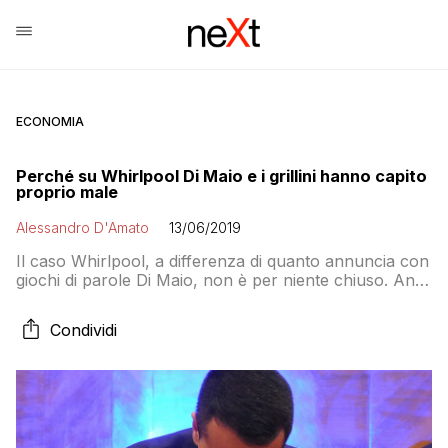
ECONOMIA
Perché su Whirlpool Di Maio e i grillini hanno capito
proprio male
Alessandro D'Amato
13/06/2019
Il caso Whirlpool, a differenza di quanto annuncia con
giochi di parole Di Maio, non è per niente chiuso. Anzi,
comincia ora. E il bisministro e vicepremier farebbe
bene a spiegare la verità prima che una possibile
Condividi
chiusura in negativo della trattativa si rivolga contro di
lui come un boomerang