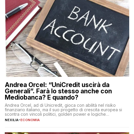
Andrea Orcel: “UniCredit uscirà da
Generali”. Farà lo stesso anche con
Mediobanca? E quando?
Andrea Orcel, ad di Unicredit, gioca con abilità nel risiko
finanziario italiano, ma il suo progetto di crescita europea si
scontra con vincoli politici, golden power e logiche
protezionistiche. Orcel e la mossa su Generali Andrea Orcel,
NEXILIA
-
ECONOMIA
ad di Unicredit, continua a sorprendere per la sua capacità di
muoversi con decisione in un contesto finanziario […]