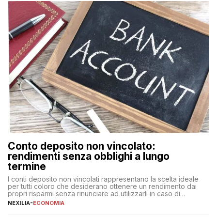
fare se non […]
Conto deposito non vincolato:
rendimenti senza obblighi a lungo
termine
I conti deposito non vincolati rappresentano la scelta ideale
per tutti coloro che desiderano ottenere un rendimento dai
propri risparmi senza rinunciare ad utilizzarli in caso di
necessità. A differenza delle forme vincolate tradizionali,
NEXILIA
-
ECONOMIA
questa tipologia consente di accedere alle somme versate in
qualsiasi momento, offrendo un equilibrio tra sicurezza,