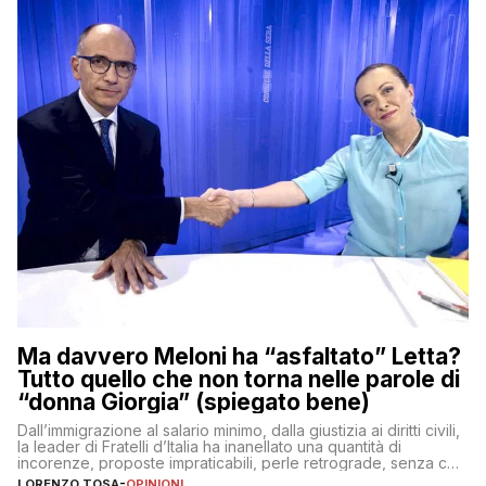
Ma davvero Meloni ha “asfaltato” Letta?
Tutto quello che non torna nelle parole di
“donna Giorgia” (spiegato bene)
Dall’immigrazione al salario minimo, dalla giustizia ai diritti civili,
la leader di Fratelli d’Italia ha inanellato una quantità di
incorenze, proposte impraticabili, perle retrograde, senza che
nessuno – a destra come a sinistra – glielo abbia fatto notare
LORENZO TOSA
-
OPINIONI