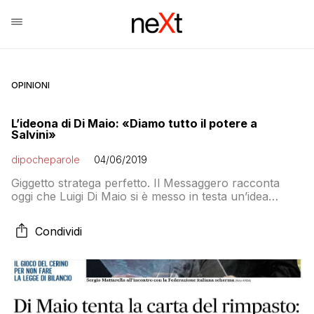
OPINIONI
L’ideona di Di Maio: «Diamo tutto il potere a
Salvini»
dipocheparole
04/06/2019
Giggetto stratega perfetto. Il Messaggero racconta
oggi che Luigi Di Maio si è messo in testa un’idea
meravigliosa per concludere la sua carriera politica
dare attuazione alla sua strategia di rimonta nei
Condividi
confronti della Lega che lo ha doppiato la settimana
scorsa alle elezioni europee. La raffinata tattica
politica, che ha finora portato i grillini […]