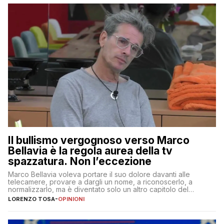
Il bullismo vergognoso verso Marco
Bellavia è la regola aurea della tv
spazzatura. Non l’eccezione
Marco Bellavia voleva portare il suo dolore davanti alle
telecamere, provare a dargli un nome, a riconoscerlo, a
normalizzarlo, ma è diventato solo un altro capitolo del
copione
LORENZO TOSA
-
OPINIONI