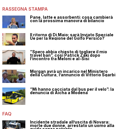
RASSEGNA STAMPA
Pane, latte e assorbenti: cosa cambierà
con la prossima manovra di bilancio
Il ritorno di Di Maio: sarà Inviato Speciale
Ue per la Regione del Golfo Persico?
“Spero abbia chiesto di togliere il mio
travel ban”, così Patrick Zaki dopo
l’incontro tra Meloni e al-Sisi
Morgan avrà un incarico nel Ministero
della Cultura, l’annuncio di Vittorio Sgarbi
“Mi hanno cacciata dal bus per il velo”: la
denuncia di Aicha a Modena
FAQ
Incidente stradale all’uscita di Novara:
morte due donne, arrestato un uomo alla
guida senza patente