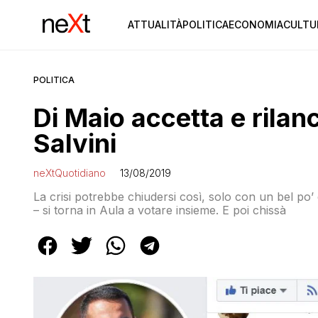
ATTUALITÀ
POLITICA
ECONOMIA
CULTU
POLITICA
Di Maio accetta e rilanc
Salvini
neXtQuotidiano
13/08/2019
La crisi potrebbe chiudersi così, solo con un bel po
– si torna in Aula a votare insieme. E poi chissà