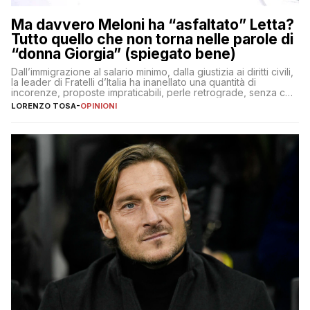
Ma davvero Meloni ha “asfaltato” Letta?
Tutto quello che non torna nelle parole di
“donna Giorgia” (spiegato bene)
Dall’immigrazione al salario minimo, dalla giustizia ai diritti civili,
la leader di Fratelli d’Italia ha inanellato una quantità di
incorenze, proposte impraticabili, perle retrograde, senza che
nessuno – a destra come a sinistra – glielo abbia fatto notare
LORENZO TOSA
-
OPINIONI