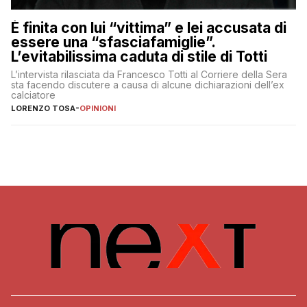
È finita con lui “vittima” e lei accusata di
essere una “sfasciafamiglie”.
L’evitabilissima caduta di stile di Totti
L’intervista rilasciata da Francesco Totti al Corriere della Sera
sta facendo discutere a causa di alcune dichiarazioni dell’ex
calciatore
LORENZO TOSA
-
OPINIONI