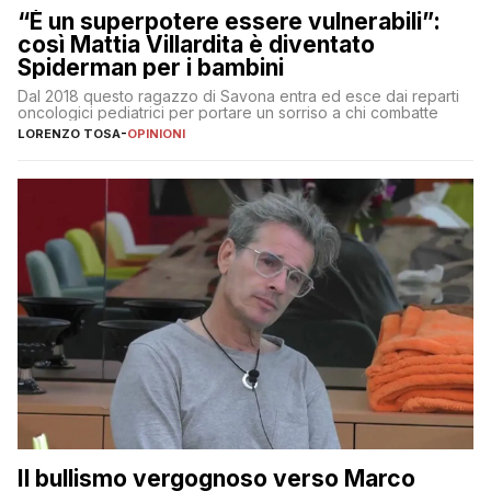
“È un superpotere essere vulnerabili”:
così Mattia Villardita è diventato
Spiderman per i bambini
Dal 2018 questo ragazzo di Savona entra ed esce dai reparti
oncologici pediatrici per portare un sorriso a chi combatte
LORENZO TOSA
-
OPINIONI
Il bullismo vergognoso verso Marco