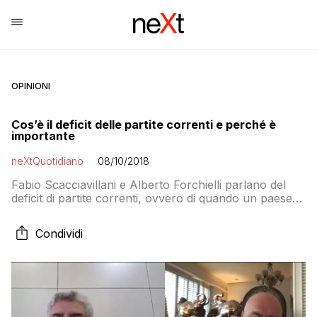
OPINIONI
Cos’è il deficit delle partite correnti e perché è
importante
neXtQuotidiano
08/10/2018
Fabio Scacciavillani e Alberto Forchielli parlano del
deficit di partite correnti, ovvero di quando un paese
ha importazioni di valore superiore alle esportazioni:
tanti paesi, ultima la Turchia, sono andati in crisi a
Condividi
causa del disavanzo delle partite correnti. In Italia
attualmente la bilancia dei pagamenti è in attivo perché
l’export è molto forte. Ma […]