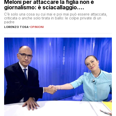
Meloni per attaccare la figlia non è
giornalismo: è sciacallaggio.
Dimostriamo di essere diversi
C’è solo una cosa su cui mai e poi mai può essere attaccata,
criticata o anche solo tirata in ballo: le colpe private di un
padre
LORENZO TOSA
-
OPINIONI