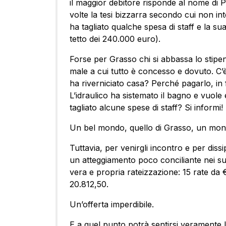
il maggior debitore risponde al nome di P
volte la tesi bizzarra secondo cui non i
ha tagliato qualche spesa di staff e la su
tetto dei 240.000 euro).
Forse per Grasso chi si abbassa lo stipend
male a cui tutto è concesso e dovuto. C’è
ha riverniciato casa? Perché pagarlo, in
L’idraulico ha sistemato il bagno e vuo
tagliato alcune spese di staff? Si informi!
Un bel mondo, quello di Grasso, un mondo
Tuttavia, per venirgli incontro e per diss
un atteggiamento poco conciliante nei suo
vera e propria rateizzazione: 15 rate da €
20.812,50.
Un’offerta imperdibile.
E a quel punto potrà sentirsi veramente l