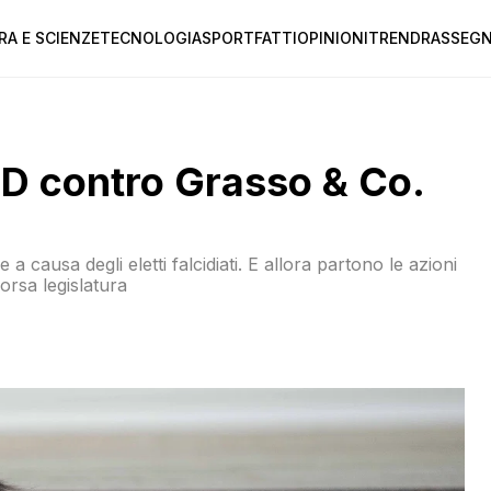
RA E SCIENZE
TECNOLOGIA
SPORT
FATTI
OPINIONI
TREND
RASSEGN
l PD contro Grasso & Co.
 a causa degli eletti falcidiati. E allora partono le azioni
orsa legislatura