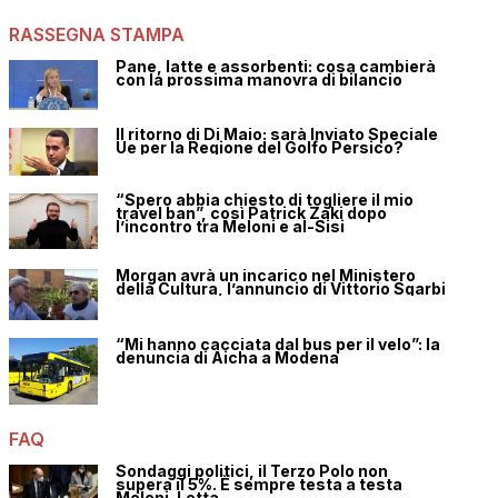
RASSEGNA STAMPA
Pane, latte e assorbenti: cosa cambierà
con la prossima manovra di bilancio
Il ritorno di Di Maio: sarà Inviato Speciale
Ue per la Regione del Golfo Persico?
“Spero abbia chiesto di togliere il mio
travel ban”, così Patrick Zaki dopo
l’incontro tra Meloni e al-Sisi
Morgan avrà un incarico nel Ministero
della Cultura, l’annuncio di Vittorio Sgarbi
“Mi hanno cacciata dal bus per il velo”: la
denuncia di Aicha a Modena
FAQ
Sondaggi politici, il Terzo Polo non
supera il 5%. È sempre testa a testa
Meloni-Letta