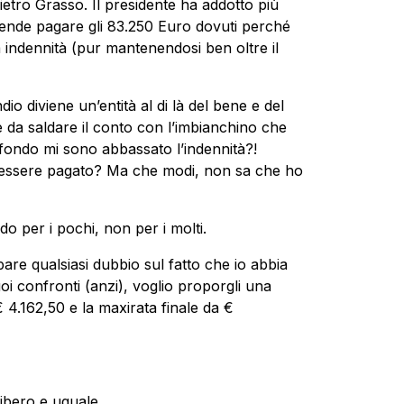
ietro Grasso. Il presidente ha addotto più
ntende pagare gli 83.250 Euro dovuti perché
a indennità (pur mantenendosi ben oltre il
io diviene un’entità al di là del bene e del
 da saldare il conto con l’imbianchino che
 fondo mi sono abbassato l’indennità?!
le essere pagato? Ma che modi, non sa che ho
 per i pochi, non per i molti.
ipare qualsiasi dubbio sul fatto che io abbia
i confronti (anzi), voglio proporgli una
 4.162,50 e la maxirata finale da €
ibero e uguale.