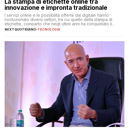
La stampa di etichette online tra
innovazione e impronta tradizionale
I servizi online e le possibilità offerte dal digitale hanno
rivoluzionato diversi settori, tra cui quello della stampa di
etichette, comparto che negli ultimi anni ha conquistato il
mercato quasi come un mondo a sé, indipendentemente dagli
NEXTQUOTIDIANO
-
TECNOLOGIA
altri prodotti stampati. Sono diverse, infatti, le aziende
specializzate online nella stampa di etichette adesive, con
proposte e […]