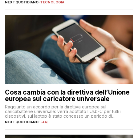
NEXTQUOTIDIANO
-
TECNOLOGIA
Cosa cambia con la direttiva dell’Unione
europea sul caricatore universale
Raggiunto un accordo per la direttiva europea sul
caricabatterie universale: verrà adottato l’Usb-C per tutti i
dispositivi, sui laptop è stato concesso un periodo di
adeguamento di 40 mesi
NEXTQUOTIDIANO
-
FAQ