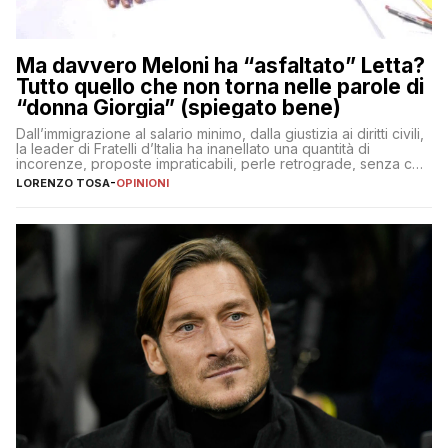
Ma davvero Meloni ha “asfaltato” Letta?
Tutto quello che non torna nelle parole di
“donna Giorgia” (spiegato bene)
Dall’immigrazione al salario minimo, dalla giustizia ai diritti civili,
la leader di Fratelli d’Italia ha inanellato una quantità di
incorenze, proposte impraticabili, perle retrograde, senza che
nessuno – a destra come a sinistra – glielo abbia fatto notare
LORENZO TOSA
-
OPINIONI