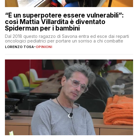
“È un superpotere essere vulnerabili”:
così Mattia Villardita è diventato
Spiderman per i bambini
Dal 2018 questo ragazzo di Savona entra ed esce dai reparti
oncologici pediatrici per portare un sorriso a chi combatte
LORENZO TOSA
-
OPINIONI