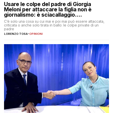
Usare le colpe del padre di Giorgia
Meloni per attaccare la figlia non è
giornalismo: è sciacallaggio.
Dimostriamo di essere diversi
C’è solo una cosa su cui mai e poi mai può essere attaccata,
criticata o anche solo tirata in ballo: le colpe private di un
padre
LORENZO TOSA
-
OPINIONI