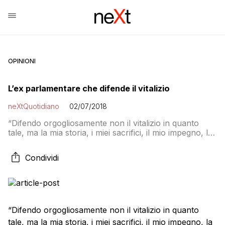
OPINIONI
L’ex parlamentare che difende il vitalizio
neXtQuotidiano
02/07/2018
“Difendo orgogliosamente non il vitalizio in quanto
tale, ma la mia storia, i miei sacrifici, il mio impegno, la
mia dedizione alla politica e alle istituzioni delle quali mi
onoro di aver fatto parte. Funzioni pubbliche che ho
Condividi
adempiuto ‘con disciplina ed onore’”. E’ quanto
afferma Costantino Fittante, ex parlamentare del Pci
(eletto dal 1983 […]
“Difendo orgogliosamente non il vitalizio in quanto
tale, ma la mia storia, i miei sacrifici, il mio impegno, la