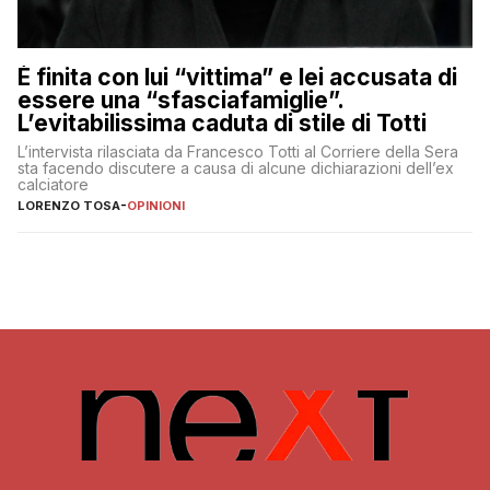
È finita con lui “vittima” e lei accusata di
essere una “sfasciafamiglie”.
L’evitabilissima caduta di stile di Totti
L’intervista rilasciata da Francesco Totti al Corriere della Sera
sta facendo discutere a causa di alcune dichiarazioni dell’ex
calciatore
LORENZO TOSA
-
OPINIONI