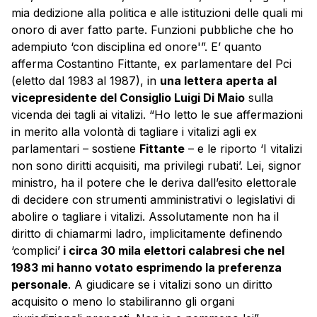
mia dedizione alla politica e alle istituzioni delle quali mi
onoro di aver fatto parte. Funzioni pubbliche che ho
adempiuto ‘con disciplina ed onore'”. E’ quanto
afferma Costantino Fittante, ex parlamentare del Pci
(eletto dal 1983 al 1987), in
una lettera aperta al
vicepresidente del Consiglio Luigi Di Maio
sulla
vicenda dei tagli ai vitalizi. “Ho letto le sue affermazioni
in merito alla volontà di tagliare i vitalizi agli ex
parlamentari – sostiene
Fittante
– e le riporto ‘I vitalizi
non sono diritti acquisiti, ma privilegi rubati’. Lei, signor
ministro, ha il potere che le deriva dall’esito elettorale
di decidere con strumenti amministrativi o legislativi di
abolire o tagliare i vitalizi. Assolutamente non ha il
diritto di chiamarmi ladro, implicitamente definendo
‘complici’
i circa 30 mila elettori calabresi che nel
1983 mi hanno votato esprimendo la preferenza
personale
. A giudicare se i vitalizi sono un diritto
acquisito o meno lo stabiliranno gli organi