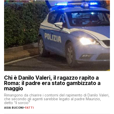
Chi è Danilo Valeri, il ragazzo rapito a
Roma: il padre era stato gambizzato a
maggio
Rimangono da chiarire i contorni del rapimento di Danilo Valeri,
che secondo gli agenti sarebbe legato al padre Maurizio,
detto “il sorcio”
ASIA BUCONI
-
FATTI