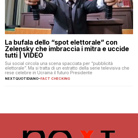
La bufala dello “spot elettorale” con
Zelensky che imbraccia i mitra e uccide
tutti | VIDEO
Sui social circola una scena spacciata per “pubblicità
elettorale”. Ma si tratta di un estratto della serie televisiva che
rese celebre in Ucraina il futuro Presidente
NEXTQUOTIDIANO
-
FACT CHECKING