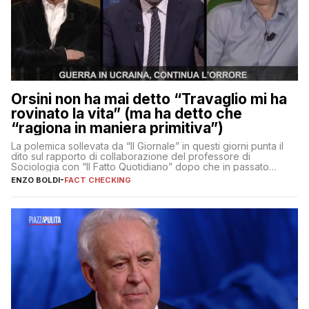
Orsini non ha mai detto “Travaglio mi ha
rovinato la vita” (ma ha detto che
“ragiona in maniera primitiva”)
La polemica sollevata da “Il Giornale” in questi giorni punta il
dito sul rapporto di collaborazione del professore di
Sociologia con “Il Fatto Quotidiano” dopo che in passato
erano volati stracci
ENZO BOLDI
-
FACT CHECKING