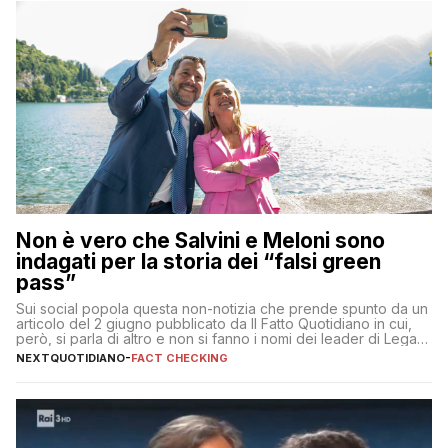
Non è vero che Salvini e Meloni sono
indagati per la storia dei “falsi green
pass”
Sui social popola questa non-notizia che prende spunto da un
articolo del 2 giugno pubblicato da Il Fatto Quotidiano in cui,
però, si parla di altro e non si fanno i nomi dei leader di Lega e
Fratelli d’Italia
NEXTQUOTIDIANO
-
FACT CHECKING