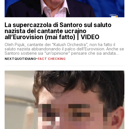
La supercazzola di Santoro sul saluto
nazista del cantante ucraino
all’Eurovision (mai fatto) | VIDEO
Oleh Psjuk, cantante dei “Kalush Orchestra”, non ha fatto il
saluto nazista abbandonando il palco dell’Eurovision. Anche se
Santoro sostiene sia “un’opinione” pensare che sia andata
così
NEXTQUOTIDIANO
-
FACT CHECKING