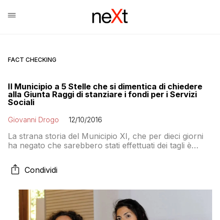
FACT CHECKING
Il Municipio a 5 Stelle che si dimentica di chiedere
alla Giunta Raggi di stanziare i fondi per i Servizi
Sociali
Giovanni Drogo
12/10/2016
La strana storia del Municipio XI, che per dieci giorni
ha negato che sarebbero stati effettuati dei tagli è
emblematica della gestione amministrativa dei grillini.
La colpa è sempre degli altri che hanno lasciato i conti
Condividi
in rosso e fanno propaganda politica