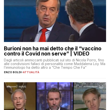
Burioni non ha mai detto che il “vaccino
contro il Covid non serve” | VIDEO
Dagli articoli ammiccanti pubblicati sul sito di Nicola Porro, fino
alle condivisioni fallaci di personalità come Maddalena Loy. Ma
l’immunologo ha detto altro a “Che Tempo Che Fa”
ENZO BOLDI
-
ATTUALITÀ