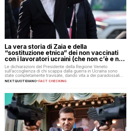
La vera storia di Zaia e della
“sostituzione etnica” dei non vaccinati
con i lavoratori ucraini (che non c’è e non
ci sarà)
Le dichiarazioni del Presidente della Regione Veneto
sull’accoglienza di chi scappa dalla guerra in Ucraina sono
state completamente travisate, dando vita a dei paradossali
falsi che girano sui social
NEXTQUOTIDIANO
-
FACT CHECKING