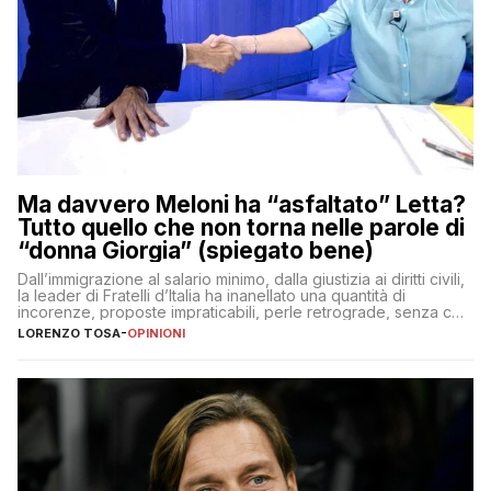
Ma davvero Meloni ha “asfaltato” Letta?
Tutto quello che non torna nelle parole di
“donna Giorgia” (spiegato bene)
Dall’immigrazione al salario minimo, dalla giustizia ai diritti civili,
la leader di Fratelli d’Italia ha inanellato una quantità di
incorenze, proposte impraticabili, perle retrograde, senza che
nessuno – a destra come a sinistra – glielo abbia fatto notare
LORENZO TOSA
-
OPINIONI