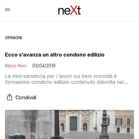
OPINIONI
Ecco s’avanza un altro condono edilizio
Mario Neri
03/04/2019
La mini-sanatoria per i lavori sui beni vincolati è
l’ennesimo condono edilizio contenuto stavolta nel
decreto sblocca-cantieri. Sergio Rizzo su Repubblica
ci racconta l’ennesima novità contenuta nella bozza
Condividi
del decreto approvato tempo fa dal consiglio dei
ministri “salvo intese”, che però per ora non si sono
ancora trovate: La novità più grossa è in un […]