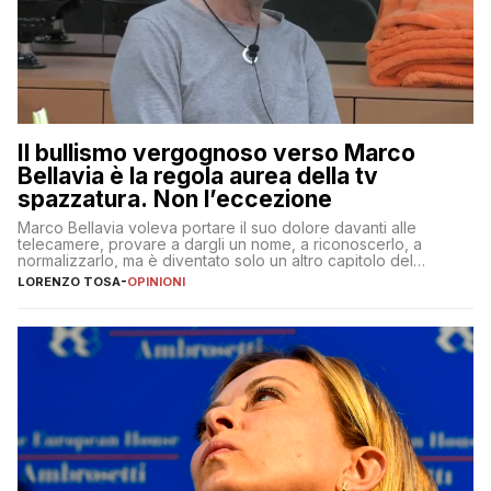
Il bullismo vergognoso verso Marco
Bellavia è la regola aurea della tv
spazzatura. Non l’eccezione
Marco Bellavia voleva portare il suo dolore davanti alle
telecamere, provare a dargli un nome, a riconoscerlo, a
normalizzarlo, ma è diventato solo un altro capitolo del
copione
LORENZO TOSA
-
OPINIONI