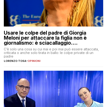
Usare le colpe del padre di Giorgia
Meloni per attaccare la figlia non è
giornalismo: è sciacallaggio.
Dimostriamo di essere diversi
C’è solo una cosa su cui mai e poi mai può essere attaccata,
criticata o anche solo tirata in ballo: le colpe private di un
padre
LORENZO TOSA
-
OPINIONI