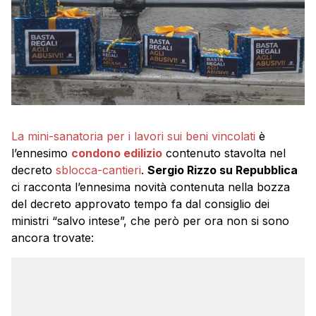
La mini-sanatoria per i lavori sui beni vincolati
è
l’ennesimo
condono edilizio
contenuto stavolta nel
decreto
sblocca-cantieri
.
Sergio Rizzo su Repubblica
ci racconta l’ennesima novità contenuta nella bozza
del decreto approvato tempo fa dal consiglio dei
ministri “salvo intese”, che però per ora non si sono
ancora trovate: