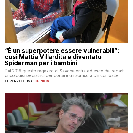
“È un superpotere essere vulnerabili”:
così Mattia Villardita è diventato
Spiderman per i bambini
Dal 2018 questo ragazzo di Savona entra ed esce dai reparti
oncologici pediatrici per portare un sorriso a chi combatte
LORENZO TOSA
-
OPINIONI