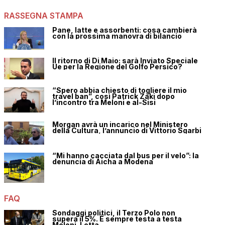
RASSEGNA STAMPA
Pane, latte e assorbenti: cosa cambierà
con la prossima manovra di bilancio
Il ritorno di Di Maio: sarà Inviato Speciale
Ue per la Regione del Golfo Persico?
“Spero abbia chiesto di togliere il mio
travel ban”, così Patrick Zaki dopo
l’incontro tra Meloni e al-Sisi
Morgan avrà un incarico nel Ministero
della Cultura, l’annuncio di Vittorio Sgarbi
“Mi hanno cacciata dal bus per il velo”: la
denuncia di Aicha a Modena
FAQ
Sondaggi politici, il Terzo Polo non
supera il 5%. È sempre testa a testa
Meloni-Letta