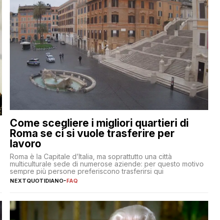
Come scegliere i migliori quartieri di
Roma se ci si vuole trasferire per
lavoro
Roma è la Capitale d’Italia, ma soprattutto una città
multiculturale sede di numerose aziende: per questo motivo
sempre più persone preferiscono trasferirsi qui
NEXTQUOTIDIANO
-
FAQ