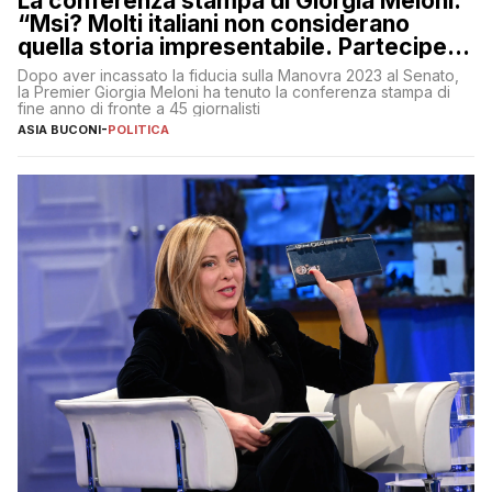
La conferenza stampa di Giorgia Meloni:
“Msi? Molti italiani non considerano
quella storia impresentabile. Parteciperò
al 25 aprile”
Dopo aver incassato la fiducia sulla Manovra 2023 al Senato,
la Premier Giorgia Meloni ha tenuto la conferenza stampa di
fine anno di fronte a 45 giornalisti
ASIA BUCONI
-
POLITICA