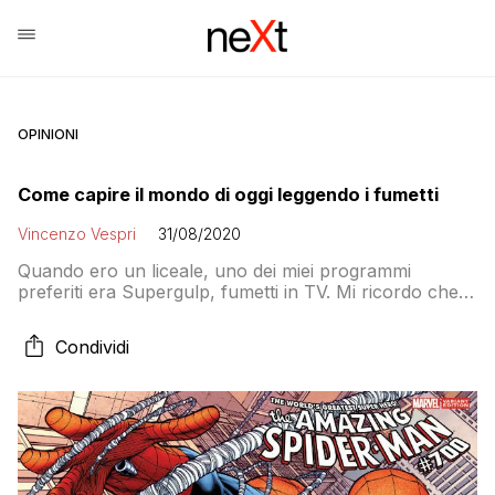
OPINIONI
Come capire il mondo di oggi leggendo i fumetti
Vincenzo Vespri
31/08/2020
Quando ero un liceale, uno dei miei programmi
preferiti era Supergulp, fumetti in TV. Mi ricordo che
ne approfittavo per interrompere di studiare per
vedere le avventure di Nick Carter e delle
Condividi
Sturmtruppen. Altra passione erano i primi albi della
Marvel: l’Uomo Ragno, Daredevil, Thor, i Fantastici 4.
A fine liceo uscì pure il primo […]