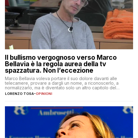
Il bullismo vergognoso verso Marco
Bellavia è la regola aurea della tv
spazzatura. Non l’eccezione
Marco Bellavia voleva portare il suo dolore davanti alle
telecamere, provare a dargli un nome, a riconoscerlo, a
normalizzarlo, ma è diventato solo un altro capitolo del
copione
LORENZO TOSA
-
OPINIONI