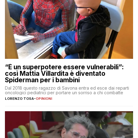
“È un superpotere essere vulnerabili”:
così Mattia Villardita è diventato
Spiderman per i bambini
Dal 2018 questo ragazzo di Savona entra ed esce dai reparti
oncologici pediatrici per portare un sorriso a chi combatte
LORENZO TOSA
-
OPINIONI