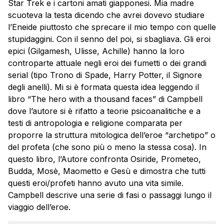
Star Trek e i cartoni amati giapponesi. Mia madre
scuoteva la testa dicendo che avrei dovevo studiare
l’Eneide piuttosto che sprecare il mio tempo con quelle
stupidaggini. Con il senno del poi, si sbagliava. Gli eroi
epici (Gilgamesh, Ulisse, Achille) hanno la loro
controparte attuale negli eroi dei fumetti o dei grandi
serial (tipo Trono di Spade, Harry Potter, il Signore
degli anelli). Mi si è formata questa idea leggendo il
libro “The hero with a thousand faces” di Campbell
dove l’autore si è rifatto a teorie psicoanalitiche e a
testi di antropologia e religione comparata per
proporre la struttura mitologica dell’eroe “archetipo” o
del profeta (che sono più o meno la stessa cosa). In
questo libro, l’Autore confronta Osiride, Prometeo,
Budda, Mosè, Maometto e Gesù e dimostra che tutti
questi eroi/profeti hanno avuto una vita simile.
Campbell descrive una serie di fasi o passaggi lungo il
viaggio dell’eroe.