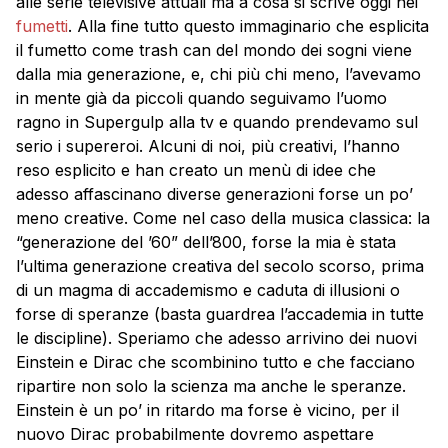
alle serie televisive attuali ma a cosa si scrive oggi nei
fumetti
. Alla fine tutto questo immaginario che esplicita
il fumetto come trash can del mondo dei sogni viene
dalla mia generazione, e, chi più chi meno, l’avevamo
in mente già da piccoli quando seguivamo l’uomo
ragno in Supergulp alla tv e quando prendevamo sul
serio i supereroi. Alcuni di noi, più creativi, l’hanno
reso esplicito e han creato un menù di idee che
adesso affascinano diverse generazioni forse un po’
meno creative. Come nel caso della musica classica: la
“generazione del ’60” dell’800, forse la mia è stata
l’ultima generazione creativa del secolo scorso, prima
di un magma di accademismo e caduta di illusioni o
forse di speranze (basta guardrea l’accademia in tutte
le discipline). Speriamo che adesso arrivino dei nuovi
Einstein e Dirac che scombinino tutto e che facciano
ripartire non solo la scienza ma anche le speranze.
Einstein è un po’ in ritardo ma forse è vicino, per il
nuovo Dirac probabilmente dovremo aspettare