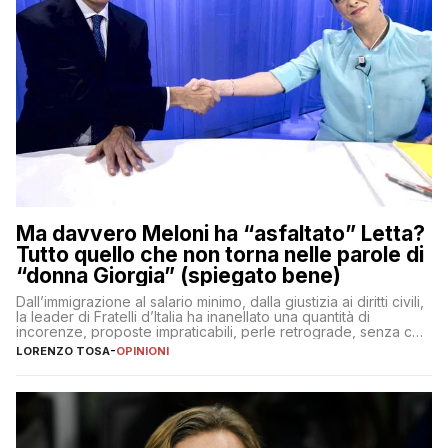
Ma davvero Meloni ha “asfaltato” Letta?
Tutto quello che non torna nelle parole di
“donna Giorgia” (spiegato bene)
Dall’immigrazione al salario minimo, dalla giustizia ai diritti civili,
la leader di Fratelli d’Italia ha inanellato una quantità di
incorenze, proposte impraticabili, perle retrograde, senza che
nessuno – a destra come a sinistra – glielo abbia fatto notare
LORENZO TOSA
-
OPINIONI