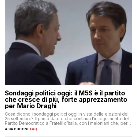
Sondaggi politici oggi: il M5S è il partito
che cresce di più, forte apprezzamento
per Mario Draghi
Cosa dicono i sondaggi politici oggi in vista delle elezioni del
25 settembre? Il primo dato è che continua l’inseguimento del
Partito Democratico a Fratelli d’Italia, con i meloniani che, però,
sembrano accumulare sempre più distacco affermandosi come
ASIA BUCONI
-
FAQ
primo partito con il 24% (+0,7% rispetto a fine luglio), un
punto davanti ai dem (al 23%). […]