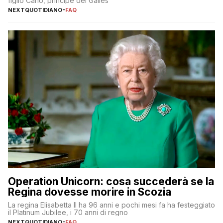
figlio Carlo, principe del Galles
NEXTQUOTIDIANO
-
FAQ
Operation Unicorn: cosa succederà se la
Regina dovesse morire in Scozia
La regina Elisabetta II ha 96 anni e pochi mesi fa ha festeggiato
il Platinum Jubilee, i 70 anni di regno
NEXTQUOTIDIANO
-
FAQ