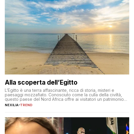
Alla scoperta dell’Egitto
L’Egitto è una terra affascinante, ricca di storia, misteri e
paesaggi mozzafiato. Conosciuto come la culla della civiltà,
questo paese del Nord Africa offre ai visitatori un patrimonio
culturale unico al mondo. Attraverso i millenni, l’Egitto è stato il
NEXILIA
-
TREND
crocevia di grandi civiltà e culture, che hanno lasciato tracce
indelebili nella sua architettura, nelle tradizioni […]