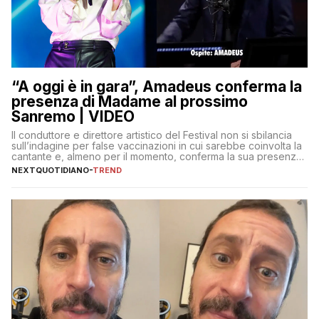
“A oggi è in gara”, Amadeus conferma la
presenza di Madame al prossimo
Sanremo | VIDEO
Il conduttore e direttore artistico del Festival non si sbilancia
sull’indagine per false vaccinazioni in cui sarebbe coinvolta la
cantante e, almeno per il momento, conferma la sua presenza
sul palco dell’Ariston
NEXTQUOTIDIANO
-
TREND