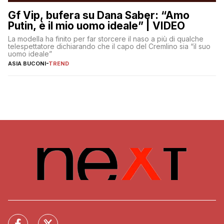
Gf Vip, bufera su Dana Saber: “Amo
Putin, è il mio uomo ideale” | VIDEO
La modella ha finito per far storcere il naso a più di qualche
telespettatore dichiarando che il capo del Cremlino sia “il suo
uomo ideale”
ASIA BUCONI
-
TREND