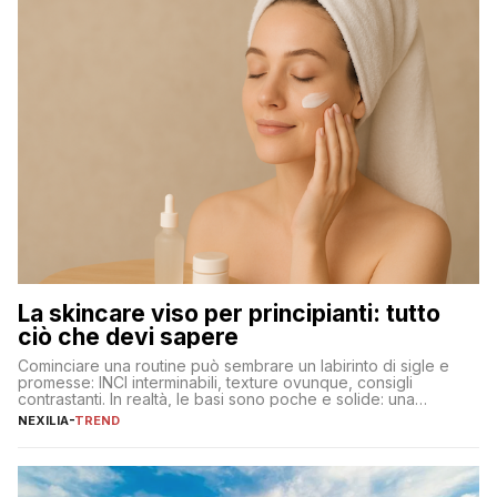
La skincare viso per principianti: tutto
ciò che devi sapere
Cominciare una routine può sembrare un labirinto di sigle e
promesse: INCI interminabili, texture ovunque, consigli
contrastanti. In realtà, le basi sono poche e solide: una
detersione delicata che non impoverisce, un’idratazione
NEXILIA
-
TREND
calibrata con sieri e creme ben formulati, e la fotoprotezione
ogni mattina per preservare i progressi. Da qui si costruisce
tutto il resto. […]