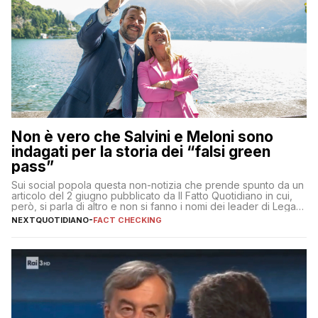
Non è vero che Salvini e Meloni sono
indagati per la storia dei “falsi green
pass”
Sui social popola questa non-notizia che prende spunto da un
articolo del 2 giugno pubblicato da Il Fatto Quotidiano in cui,
però, si parla di altro e non si fanno i nomi dei leader di Lega e
Fratelli d’Italia
NEXTQUOTIDIANO
-
FACT CHECKING