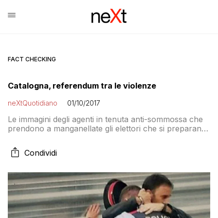
FACT CHECKING
Catalogna, referendum tra le violenze
neXtQuotidiano
01/10/2017
Le immagini degli agenti in tenuta anti-sommossa che
prendono a manganellate gli elettori che si preparano
a votare. Le botte tra Mossos d’Esquadra e Guardia
Civil, la carica dei poliziotti ai pompieri
Condividi