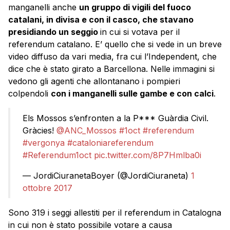
manganelli anche
un gruppo di vigili del fuoco
catalani, in divisa e con il casco, che stavano
presidiando un seggio
in cui si votava per il
referendum catalano. E’ quello che si vede in un breve
video diffuso da vari media, fra cui l’Independent, che
dice che è stato girato a Barcellona. Nelle immagini si
vedono gli agenti che allontanano i pompieri
colpendoli
con i manganelli sulle gambe e con calci
.
Els Mossos s’enfronten a la P*** Guàrdia Civil.
Gràcies!
@ANC_Mossos
#1oct
#referendum
#vergonya
#cataloniareferendum
#Referendum1oct
pic.twitter.com/8P7Hmlba0i
— JordiCiuranetaBoyer (@JordiCiuraneta)
1
ottobre 2017
Sono 319 i seggi allestiti per il referendum in Catalogna
in cui non è stato possibile votare a causa