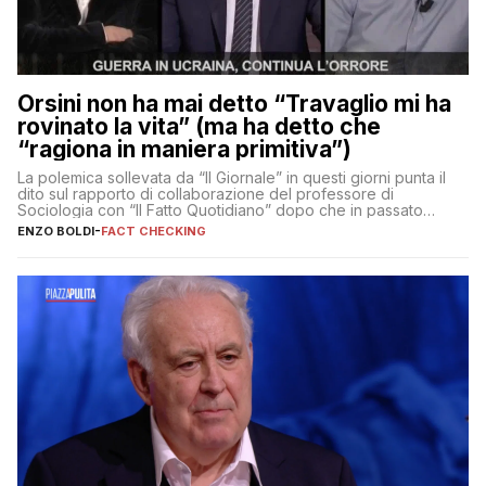
Orsini non ha mai detto “Travaglio mi ha
rovinato la vita” (ma ha detto che
“ragiona in maniera primitiva”)
La polemica sollevata da “Il Giornale” in questi giorni punta il
dito sul rapporto di collaborazione del professore di
Sociologia con “Il Fatto Quotidiano” dopo che in passato
erano volati stracci
ENZO BOLDI
-
FACT CHECKING