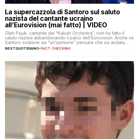
La supercazzola di Santoro sul saluto
nazista del cantante ucraino
all’Eurovision (mai fatto) | VIDEO
Oleh Psjuk, cantante dei “Kalush Orchestra”, non ha fatto il
saluto nazista abbandonando il palco dell’Eurovision. Anche se
Santoro sostiene sia “un’opinione” pensare che sia andata
così
NEXTQUOTIDIANO
-
FACT CHECKING