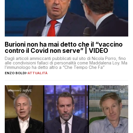
Burioni non ha mai detto che il “vaccino
contro il Covid non serve” | VIDEO
Dagli articoli ammiccanti pubblicati sul sito di Nicola Porro, fino
alle condivisioni fallaci di personalità come Maddalena Loy. Ma
l’immunologo ha detto altro a “Che Tempo Che Fa”
ENZO BOLDI
-
ATTUALITÀ