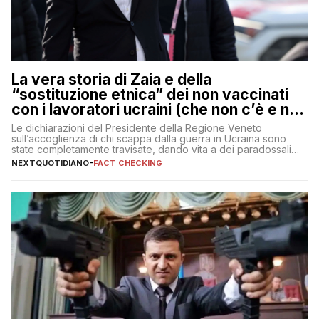
La vera storia di Zaia e della
“sostituzione etnica” dei non vaccinati
con i lavoratori ucraini (che non c’è e non
ci sarà)
Le dichiarazioni del Presidente della Regione Veneto
sull’accoglienza di chi scappa dalla guerra in Ucraina sono
state completamente travisate, dando vita a dei paradossali
falsi che girano sui social
NEXTQUOTIDIANO
-
FACT CHECKING