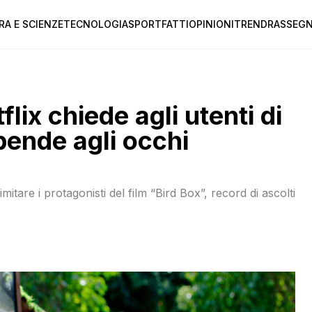
RA E SCIENZE
TECNOLOGIA
SPORT
FATTI
OPINIONI
TREND
RASSEGN
lix chiede agli utenti di
 bende agli occhi
imitare i protagonisti del film “Bird Box”, record di ascolti