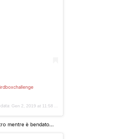
 #birdboxchallenge
 data:
Gen 2, 2019 at 11:58 PST
 altro mentre è bendato…