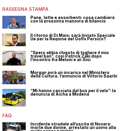
RASSEGNA STAMPA
Pane, latte e assorbenti: cosa cambierà
con la prossima manovra di bilancio
Il ritorno di Di Maio: sarà Inviato Speciale
Ue per la Regione del Golfo Persico?
“Spero abbia chiesto di togliere il mio
travel ban”, così Patrick Zaki dopo
l’incontro tra Meloni e al-Sisi
Morgan avrà un incarico nel Ministero
della Cultura, l’annuncio di Vittorio Sgarbi
“Mi hanno cacciata dal bus per il velo”: la
denuncia di Aicha a Modena
FAQ
Incidente stradale all’uscita di Novara:
morte due donne, arrestato un uomo alla
guida senza patente