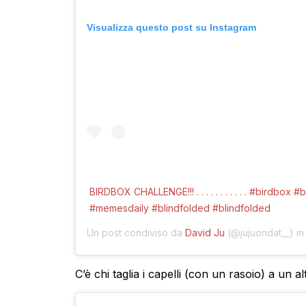
Visualizza questo post su Instagram
BIRDBOX CHALLENGE!!! . . . . . . . . . . . #birdbox
#memesdaily #blindfolded #blindfolded
Un post condiviso da
David Ju
(@jujuondat__) in
C’è chi taglia i capelli (con un rasoio) a un