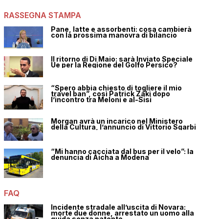
RASSEGNA STAMPA
Pane, latte e assorbenti: cosa cambierà
con la prossima manovra di bilancio
Il ritorno di Di Maio: sarà Inviato Speciale
Ue per la Regione del Golfo Persico?
“Spero abbia chiesto di togliere il mio
travel ban”, così Patrick Zaki dopo
l’incontro tra Meloni e al-Sisi
Morgan avrà un incarico nel Ministero
della Cultura, l’annuncio di Vittorio Sgarbi
“Mi hanno cacciata dal bus per il velo”: la
denuncia di Aicha a Modena
FAQ
Incidente stradale all’uscita di Novara:
morte due donne, arrestato un uomo alla
guida senza patente