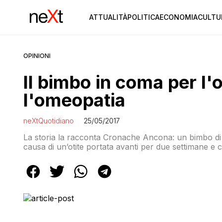
ATTUALITÀ
POLITICA
ECONOMIA
CULTU
OPINIONI
Il bimbo in coma per l'
l'omeopatia
neXtQuotidiano
25/05/2017
La storia la racconta Cronache Ancona: un bimbo di s
causa di un’otite portata avanti per due settimane e c
arrivando al cervello: la TAC ha evidenziato l’approdo 
bambino è […]