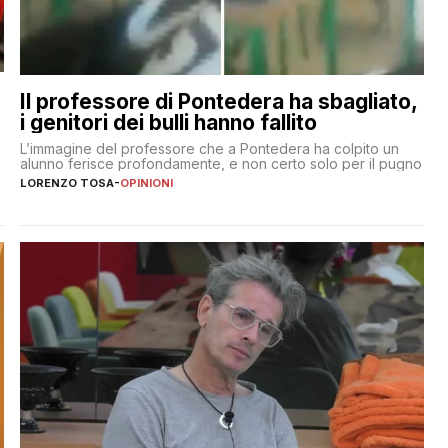
Il professore di Pontedera ha sbagliato,
i genitori dei bulli hanno fallito
L’immagine del professore che a Pontedera ha colpito un
alunno ferisce profondamente, e non certo solo per il pugno
LORENZO TOSA
-
OPINIONI