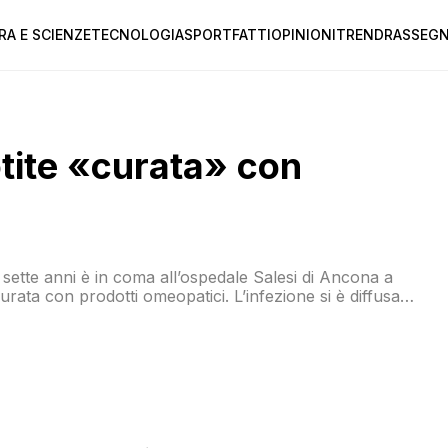
RA E SCIENZE
TECNOLOGIA
SPORT
FATTI
OPINIONI
TREND
RASSEGN
otite «curata» con
ette anni è in coma all’ospedale Salesi di Ancona a
urata con prodotti omeopatici. L’infezione si è diffusa
fino alle pareti cerebrali. Nel primo pomeriggio di ieri il