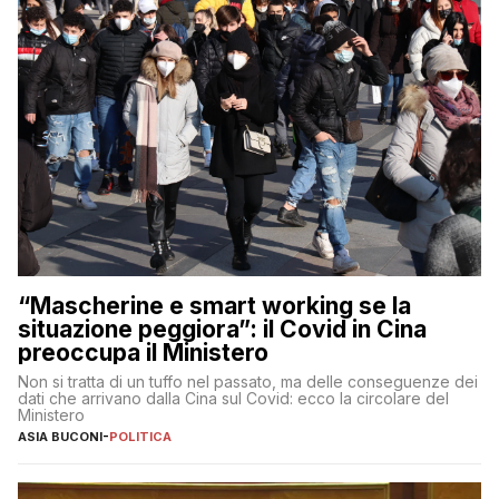
“Mascherine e smart working se la
situazione peggiora”: il Covid in Cina
preoccupa il Ministero
Non si tratta di un tuffo nel passato, ma delle conseguenze dei
dati che arrivano dalla Cina sul Covid: ecco la circolare del
Ministero
ASIA BUCONI
-
POLITICA