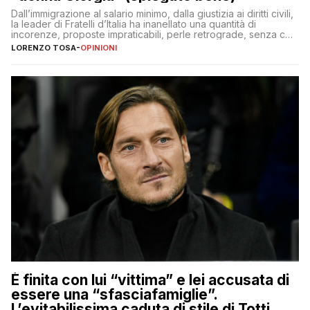
Dall’immigrazione al salario minimo, dalla giustizia ai diritti civili,
la leader di Fratelli d’Italia ha inanellato una quantità di
incorenze, proposte impraticabili, perle retrograde, senza che
nessuno – a destra come a sinistra – glielo abbia fatto notare
LORENZO TOSA
-
OPINIONI
È finita con lui “vittima” e lei accusata di
essere una “sfasciafamiglie”.
L’evitabilissima caduta di stile di Totti