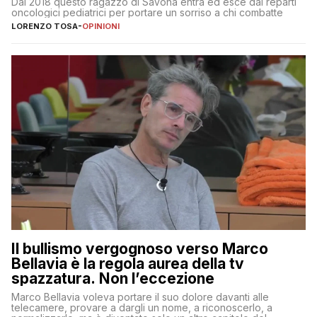
Dal 2018 questo ragazzo di Savona entra ed esce dai reparti
oncologici pediatrici per portare un sorriso a chi combatte
LORENZO TOSA
-
OPINIONI
Il bullismo vergognoso verso Marco
Bellavia è la regola aurea della tv
spazzatura. Non l’eccezione
Marco Bellavia voleva portare il suo dolore davanti alle
telecamere, provare a dargli un nome, a riconoscerlo, a