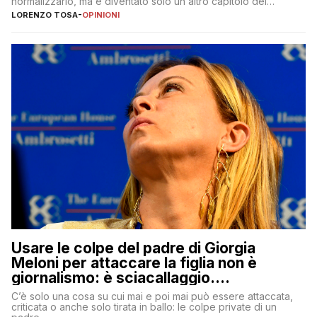
normalizzarlo, ma è diventato solo un altro capitolo del
copione
LORENZO TOSA
-
OPINIONI
Usare le colpe del padre di Giorgia
Meloni per attaccare la figlia non è
giornalismo: è sciacallaggio.
Dimostriamo di essere diversi
C’è solo una cosa su cui mai e poi mai può essere attaccata,
criticata o anche solo tirata in ballo: le colpe private di un