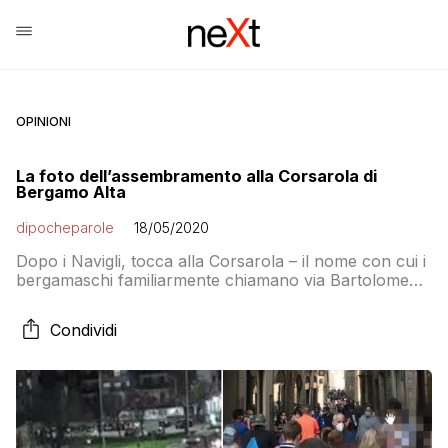
OPINIONI
La foto dell’assembramento alla Corsarola di
Bergamo Alta
dipocheparole
18/05/2020
Dopo i Navigli, tocca alla Corsarola – il nome con cui i
bergamaschi familiarmente chiamano via Bartolomeo
Colleoni, che rappresenta il luogo di passeggio
preferito per chi va in Città Alta – finire nella bufera
Condividi
sui social per colpa delle immagini scattate ieri
pomeriggio, che mostrano tanta gente a spasso in
questa domenica di vigilia […]