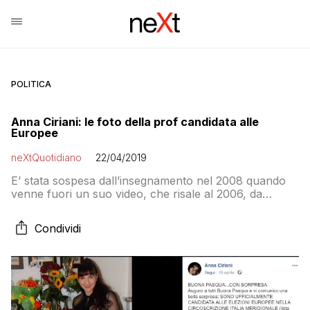
POLITICA
Anna Ciriani: le foto della prof candidata alle
Europee
neXtQuotidiano
22/04/2019
E’ stata sospesa dall’insegnamento nel 2008 quando
venne fuori un suo video, che risale al 2006, da
protagonista alla fiera dell’eros di Berlino. Ora è in lista
con i Popolari
Condividi