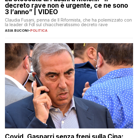
decreto rave non è urgente, ce ne sono
3 l’anno” | VIDEO
Claudia Fusani, penna de Il Riformista, che ha polemizzato con
la leader di FdI sul chiacchieratissimo decreto rave
ASIA BUCONI
-
POLITICA
Covid, Gasparri senza freni sulla Cina: