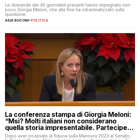
Le domande dei 45 giornalisti presenti hanno impegnato non
poco Giorgia Meloni, che alla fine ha sdrammatizzato sulla
questione
ASIA BUCONI
-
POLITICA
La conferenza stampa di Giorgia Meloni:
“Msi? Molti italiani non considerano
quella storia impresentabile. Parteciperò
al 25 aprile”
Dopo aver incassato la fiducia sulla Manovra 2023 al Senato,