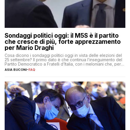
Sondaggi politici oggi: il M5S è il partito
che cresce di più, forte apprezzamento
per Mario Draghi
Cosa dicono i sondaggi politici oggi in vista delle elezioni del
25 settembre? Il primo dato è che continua l’inseguimento del
Partito Democratico a Fratelli d’Italia, con i meloniani che, però,
sembrano accumulare sempre più distacco affermandosi come
ASIA BUCONI
-
FAQ
primo partito con il 24% (+0,7% rispetto a fine luglio), un
punto davanti ai dem (al 23%). […]