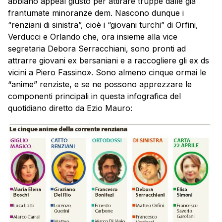
abbiano appeal giusto per attirare truppe dalle già
frantumate minoranze dem. Nascono dunque i
“renziani di sinistra”, cioè i “giovani turchi” di Orfini,
Verducci e Orlando che, ora insieme alla vice
segretaria Debora Serracchiani, sono pronti ad
attrarre giovani ex bersaniani e a raccogliere gli ex ds
vicini a Piero Fassino». Sono almeno cinque ormai le
“anime” renziste, e se ne possono apprezzare le
componenti principali in questa infografica del
quotidiano diretto da Ezio Mauro: