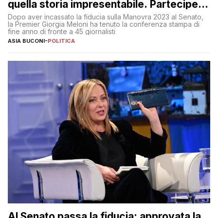
quella storia impresentabile. Parteciperò
al 25 aprile”
Dopo aver incassato la fiducia sulla Manovra 2023 al Senato,
la Premier Giorgia Meloni ha tenuto la conferenza stampa di
fine anno di fronte a 45 giornalisti
ASIA BUCONI
-
POLITICA
Al Senato passa la fiducia: approvata la