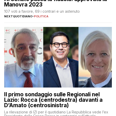
Manovra 2023
107 voti a favore, 69 i contrari e un astenuto
NEXTQUOTIDIANO
-
POLITICA
Il primo sondaggio sulle Regionali nel
Lazio: Rocca (centrodestra) davanti a
D’Amato (centrosinistra)
La rilevazione di IZI per il quotidiano La Repubblica vede l’ex
Presidente della Croce Rossa in vantaggio sull’attuale