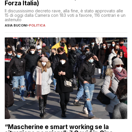
Forza Italia)
Il discussissimo decreto rave, alla fine, è stato approvato alle
15 di oggi dalla Camera con 183 voti a favore, 116 contrari e un
astenuto
ASIA BUCONI
-
POLITICA
“Mascherine e smart working se la