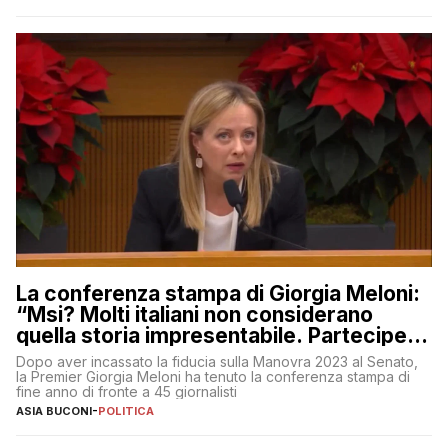
La conferenza stampa di Giorgia Meloni:
“Msi? Molti italiani non considerano
quella storia impresentabile. Parteciperò
al 25 aprile”
Dopo aver incassato la fiducia sulla Manovra 2023 al Senato,
la Premier Giorgia Meloni ha tenuto la conferenza stampa di
fine anno di fronte a 45 giornalisti
ASIA BUCONI
-
POLITICA