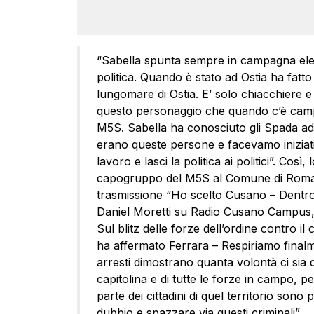
“Sabella spunta sempre in campagna elett
politica. Quando è stato ad Ostia ha fat
lungomare di Ostia. E’ solo chiacchiere e
questo personaggio che quando c’è campa
M5S. Sabella ha conosciuto gli Spada ad
erano queste persone e facevamo iniziativ
lavoro e lasci la politica ai politici”. Così
capogruppo del M5S al Comune di Roma, 
trasmissione “Ho scelto Cusano – Dentro 
Daniel Moretti su Radio Cusano Campus, 
Sul blitz delle forze dell’ordine contro i
ha affermato Ferrara – Respiriamo finalme
arresti dimostrano quanta volontà ci sia 
capitolina e di tutte le forze in campo, pe
parte dei cittadini di quel territorio so
dubbio e spazzare via questi criminali”.