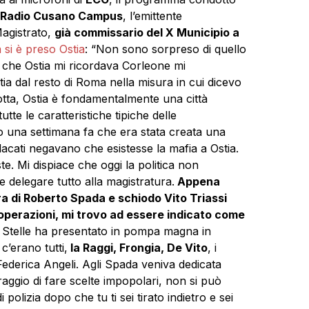
Radio Cusano Campus
, l’emittente
Magistrato,
già commissario del X Municipio a
si è preso Ostia
: “Non sono sorpreso di quello
 che Ostia mi ricordava Corleone mi
ia dal resto di Roma nella misura in cui dicevo
ta, Ostia è fondamentalmente una città
tte le caratteristiche tipiche delle
lo una settimana fa che era stata creata una
dacati negavano che esistesse la mafia a Ostia.
e. Mi dispiace che oggi la politica non
 delegare tutto alla magistratura.
Appena
ra di Roberto Spada e schiodo Vito Triassi
operazioni, mi trovo ad essere indicato come
5 Stelle ha presentato in pompa magna in
c’erano tutti,
la Raggi, Frongia, De Vito
, i
 Federica Angeli. Agli Spada veniva dedicata
raggio di fare scelte impopolari, non si può
 polizia dopo che tu ti sei tirato indietro e sei