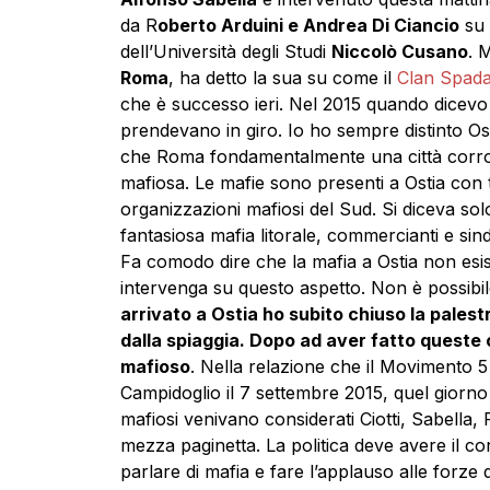
da R
oberto Arduini e Andrea Di Ciancio
su
dell’Università degli Studi
Niccolò Cusano
. 
Roma
, ha detto la sua su come il
Clan Spada 
che è successo ieri. Nel 2015 quando dicevo
prendevano in giro. Io ho sempre distinto Ost
che Roma fondamentalmente una città corrot
mafiosa. Le mafie sono presenti a Ostia con tu
organizzazioni mafiosi del Sud. Si diceva so
fantasiosa mafia litorale, commercianti e sin
Fa comodo dire che la mafia a Ostia non esist
intervenga su questo aspetto. Non è possibile
arrivato a Ostia ho subito chiuso la palest
dalla spiaggia. Dopo ad aver fatto queste 
mafioso
. Nella relazione che il Movimento 
Campidoglio il 7 settembre 2015, quel giorno 
mafiosi venivano considerati Ciotti, Sabella,
mezza paginetta. La politica deve avere il co
parlare di mafia e fare l’applauso alle forze di