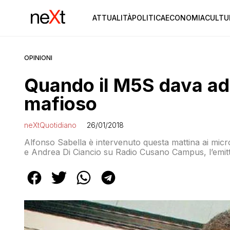
ATTUALITÀ
POLITICA
ECONOMIA
CULTU
OPINIONI
Quando il M5S dava ad 
mafioso
neXtQuotidiano
26/01/2018
Alfonso Sabella è intervenuto questa mattina ai mic
e Andrea Di Ciancio su Radio Cusano Campus, l’emitte
Magistrato, già commissario del X Municipio a Roma, 
“Non sono sorpreso di […]