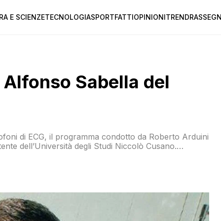
RA E SCIENZE
TECNOLOGIA
SPORT
FATTI
OPINIONI
TREND
RASSEGN
Alfonso Sabella del
rofoni di ECG, il programma condotto da Roberto Arduini
nte dell’Università degli Studi Niccolò Cusano.
ha detto la sua su come il Clan Spada si è preso Ostia: