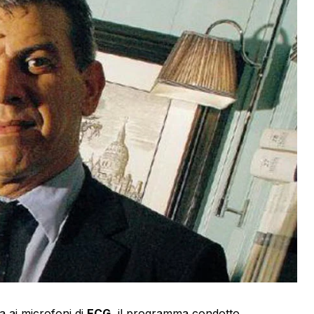
a ai microfoni di
ECG
, il programma condotto