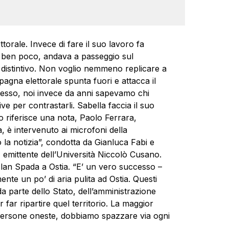
orale. Invece di fare il suo lavoro fa
to ben poco, andava a passeggio sul
 distintivo. Non voglio nemmeno replicare a
gna elettorale spunta fuori e attacca il
esso, noi invece da anni sapevamo chi
e per contrastarli. Sabella faccia il suo
, lo riferisce una nota, Paolo Ferrara,
è intervenuto ai microfoni della
la notizia”, condotta da Gianluca Fabi e
emittente dell’Università Niccolò Cusano.
l clan Spada a Ostia. “E’ un vero successo –
nte un po’ di aria pulita ad Ostia. Questi
da parte dello Stato, dell’amministrazione
r far ripartire quel territorio. La maggior
no persone oneste, dobbiamo spazzare via ogni