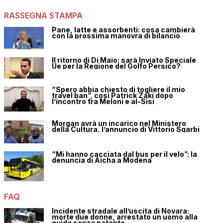
RASSEGNA STAMPA
Pane, latte e assorbenti: cosa cambierà
con la prossima manovra di bilancio
Il ritorno di Di Maio: sarà Inviato Speciale
Ue per la Regione del Golfo Persico?
“Spero abbia chiesto di togliere il mio
travel ban”, così Patrick Zaki dopo
l’incontro tra Meloni e al-Sisi
Morgan avrà un incarico nel Ministero
della Cultura, l’annuncio di Vittorio Sgarbi
“Mi hanno cacciata dal bus per il velo”: la
denuncia di Aicha a Modena
FAQ
Incidente stradale all’uscita di Novara:
morte due donne, arrestato un uomo alla
guida senza patente