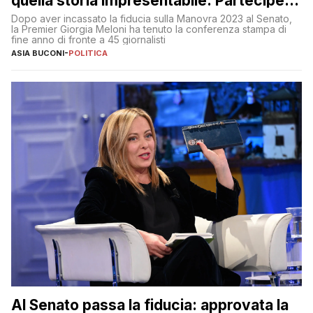
quella storia impresentabile. Parteciperò
al 25 aprile”
Dopo aver incassato la fiducia sulla Manovra 2023 al Senato,
la Premier Giorgia Meloni ha tenuto la conferenza stampa di
fine anno di fronte a 45 giornalisti
ASIA BUCONI
-
POLITICA
Al Senato passa la fiducia: approvata la