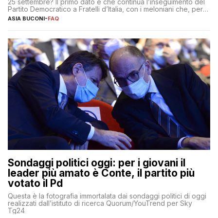
25 settembre? Il primo dato è che continua l’inseguimento del
Partito Democratico a Fratelli d’Italia, con i meloniani che, però,
sembrano accumulare sempre più distacco affermandosi come
ASIA BUCONI
-
FAQ
primo partito con il 24% (+0,7% rispetto a fine luglio), un
punto davanti ai dem (al 23%). […]
Sondaggi politici oggi: per i giovani il
leader più amato è Conte, il partito più
votato il Pd
Questa è la fotografia immortalata dai sondaggi politici di oggi
realizzati dall’istituto di ricerca Quorum/YouTrend per Sky
Tg24