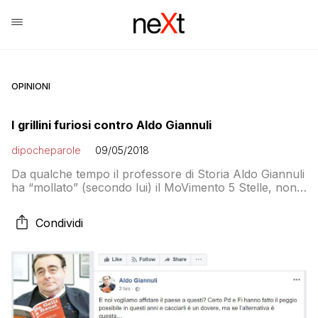
OPINIONI
I grillini furiosi contro Aldo Giannuli
dipocheparole
09/05/2018
Da qualche tempo il professore di Storia Aldo Giannuli
ha “mollato” (secondo lui) il MoVimento 5 Stelle, non
considerandosi più in sintonia con la svolta governista
di Luigi Di Maio. Giannuli, che aveva già accusato il
Condividi
M5S di aver perso le sue radici e sul blog di Beppe
Grillo aveva pubblicato la bufala sul nonno […]