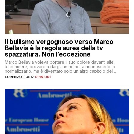
Il bullismo vergognoso verso Marco
Bellavia è la regola aurea della tv
spazzatura. Non l’eccezione
Marco Bellavia voleva portare il suo dolore davanti alle
telecamere, provare a dargli un nome, a riconoscerlo, a
normalizzarlo, ma è diventato solo un altro capitolo del
copione
LORENZO TOSA
-
OPINIONI