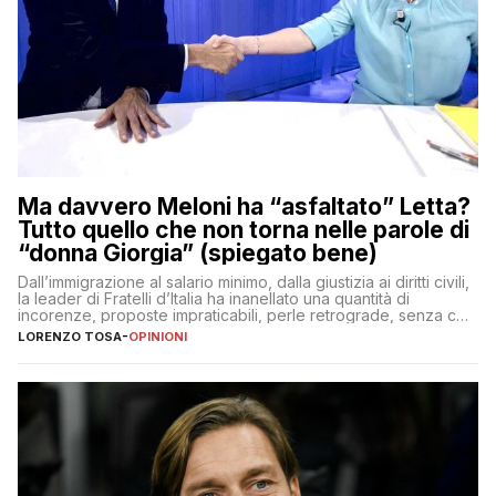
Ma davvero Meloni ha “asfaltato” Letta?
Tutto quello che non torna nelle parole di
“donna Giorgia” (spiegato bene)
Dall’immigrazione al salario minimo, dalla giustizia ai diritti civili,
la leader di Fratelli d’Italia ha inanellato una quantità di
incorenze, proposte impraticabili, perle retrograde, senza che
nessuno – a destra come a sinistra – glielo abbia fatto notare
LORENZO TOSA
-
OPINIONI