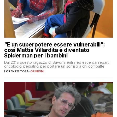
“È un superpotere essere vulnerabili”:
così Mattia Villardita è diventato
Spiderman per i bambini
Dal 2018 questo ragazzo di Savona entra ed esce dai reparti
oncologici pediatrici per portare un sorriso a chi combatte
LORENZO TOSA
-
OPINIONI