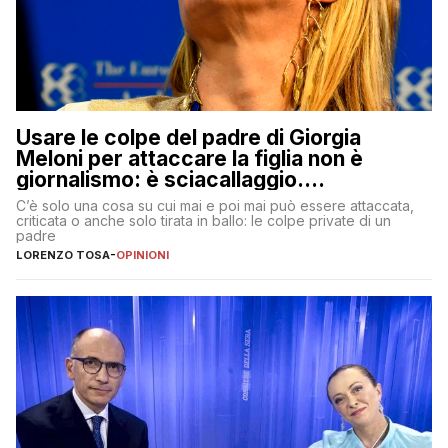
Usare le colpe del padre di Giorgia
Meloni per attaccare la figlia non è
giornalismo: è sciacallaggio.
Dimostriamo di essere diversi
C’è solo una cosa su cui mai e poi mai può essere attaccata,
criticata o anche solo tirata in ballo: le colpe private di un
padre
LORENZO TOSA
-
OPINIONI