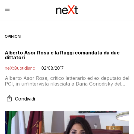
OPINIONI
Alberto Asor Rosa e la Raggi comandata da due
dittatori
neXtQuotidiano
02/08/2017
Alberto Asor Rosa, critico letterario ed ex deputato del
PCI, in un’intervista rilasciata a Daria Goriodisky del
Corriere della Sera critica l’amministrazione Raggi e le
ingerenze di Grillo e Casaleggio: Crede che servirebbe
Condividi
più «romanità», come ha auspicato invano dal
«Messaggero» l’assessore al Bilancio Andrea
Mazzillo? «Per me i sindaci più tollerabili, se non
accettabili, […]