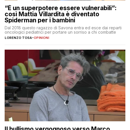
“È un superpotere essere vulnerabili”:
così Mattia Villardita è diventato
Spiderman per i bambini
Dal 2018 questo ragazzo di Savona entra ed esce dai reparti
oncologici pediatrici per portare un sorriso a chi combatte
LORENZO TOSA
-
OPINIONI
Il bullismo vergognoso verso Marco