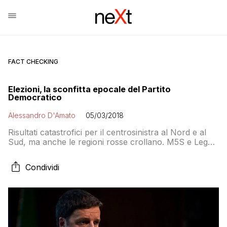
FACT CHECKING
Elezioni, la sconfitta epocale del Partito
Democratico
Alessandro D'Amato
05/03/2018
Risultati catastrofici per il centrosinistra al Nord e al
Sud, ma anche le regioni rosse crollano. M5S e Lega
potrebbero sorpassarlo per numero di seggi. Il
segretario non parla da ieri. E pensa al passo indietro
Condividi