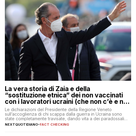
La vera storia di Zaia e della
“sostituzione etnica” dei non vaccinati
con i lavoratori ucraini (che non c’è e non
ci sarà)
Le dichiarazioni del Presidente della Regione Veneto
sull’accoglienza di chi scappa dalla guerra in Ucraina sono
state completamente travisate, dando vita a dei paradossali
falsi che girano sui social
NEXTQUOTIDIANO
-
FACT CHECKING