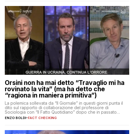
Orsini non ha mai detto “Travaglio mi ha
rovinato la vita” (ma ha detto che
“ragiona in maniera primitiva”)
La polemica sollevata da “Il Giornale” in questi giorni punta il
dito sul rapporto di collaborazione del professore di
Sociologia con “Il Fatto Quotidiano” dopo che in passato
erano volati stracci
ENZO BOLDI
-
FACT CHECKING