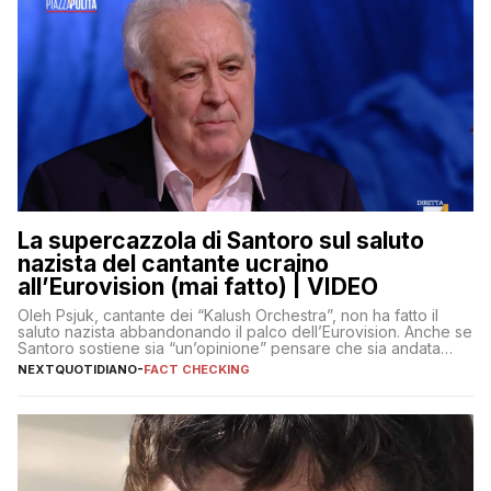
La supercazzola di Santoro sul saluto
nazista del cantante ucraino
all’Eurovision (mai fatto) | VIDEO
Oleh Psjuk, cantante dei “Kalush Orchestra”, non ha fatto il
saluto nazista abbandonando il palco dell’Eurovision. Anche se
Santoro sostiene sia “un’opinione” pensare che sia andata
così
NEXTQUOTIDIANO
-
FACT CHECKING