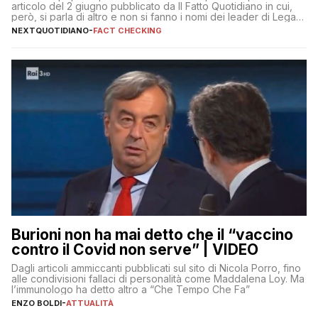
articolo del 2 giugno pubblicato da Il Fatto Quotidiano in cui,
però, si parla di altro e non si fanno i nomi dei leader di Lega e
Fratelli d’Italia
NEXTQUOTIDIANO
-
FACT CHECKING
Burioni non ha mai detto che il “vaccino
contro il Covid non serve” | VIDEO
Dagli articoli ammiccanti pubblicati sul sito di Nicola Porro, fino
alle condivisioni fallaci di personalità come Maddalena Loy. Ma
l’immunologo ha detto altro a “Che Tempo Che Fa”
ENZO BOLDI
-
ATTUALITÀ