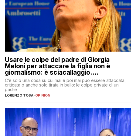
Usare le colpe del padre di Giorgia
Meloni per attaccare la figlia non è
giornalismo: è sciacallaggio.
Dimostriamo di essere diversi
C’è solo una cosa su cui mai e poi mai può essere attaccata,
criticata o anche solo tirata in ballo: le colpe private di un
padre
LORENZO TOSA
-
OPINIONI