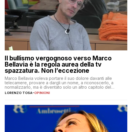
Il bullismo vergognoso verso Marco
Bellavia è la regola aurea della tv
spazzatura. Non l’eccezione
Marco Bellavia voleva portare il suo dolore davanti alle
telecamere, provare a dargli un nome, a riconoscerlo, a
normalizzarlo, ma è diventato solo un altro capitolo del
copione
LORENZO TOSA
-
OPINIONI