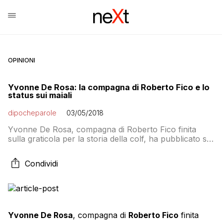
OPINIONI
Yvonne De Rosa: la compagna di Roberto Fico e lo
status sui maiali
dipocheparole
03/05/2018
Yvonne De Rosa, compagna di Roberto Fico finita
sulla graticola per la storia della colf, ha pubblicato su
Facebook questo status in cui cita il Cirano di Guccini:
“Le verità cercate per terra, da maiali, tenetevi le
Condividi
ghiande, lasciatemi le ali; tornate a casa nani, levatevi
davanti, per la mia rabbia enorme mi servono giganti“.
[…]
Yvonne De Rosa
, compagna di
Roberto Fico
finita