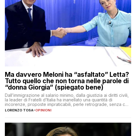
Ma davvero Meloni ha “asfaltato” Letta?
Tutto quello che non torna nelle parole di
“donna Giorgia” (spiegato bene)
Dall’immigrazione al salario minimo, dalla giustizia ai diritti civili,
la leader di Fratelli d’Italia ha inanellato una quantità di
incorenze, proposte impraticabili, perle retrograde, senza che
nessuno – a destra come a sinistra – glielo abbia fatto notare
LORENZO TOSA
-
OPINIONI