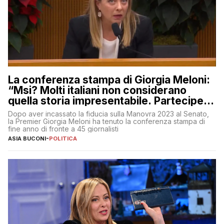
La conferenza stampa di Giorgia Meloni:
“Msi? Molti italiani non considerano
quella storia impresentabile. Parteciperò
al 25 aprile”
Dopo aver incassato la fiducia sulla Manovra 2023 al Senato,
la Premier Giorgia Meloni ha tenuto la conferenza stampa di
fine anno di fronte a 45 giornalisti
ASIA BUCONI
-
POLITICA