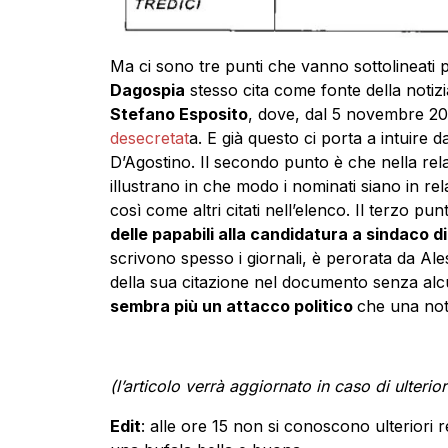
Ma ci sono tre punti che vanno sottolineati pr
Dagospia
stesso cita come fonte della notizi
Stefano Esposito
, dove, dal 5 novembre 20
desecretat
a. E già questo ci porta a intuire d
D’Agostino. Il secondo punto è che nella rela
illustrano in che modo i nominati siano in r
così come altri citati nell’elenco. Il terzo p
delle papabili alla candidatura a sindaco d
scrivono spesso i giornali, è perorata da Ale
della sua citazione nel documento senza alcu
sembra più un attacco politico
che una noti
(l’articolo verrà aggiornato in caso di ulterior
Edit
: alle ore 15 non si conoscono ulteriori