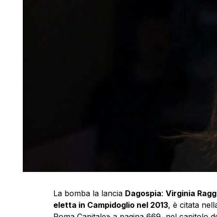
La bomba la lancia
Dagospia
:
Virginia Ragg
eletta in Campidoglio nel 2013
, è citata ne
Roma Capitale» a pagina 669, nel capitolo ded