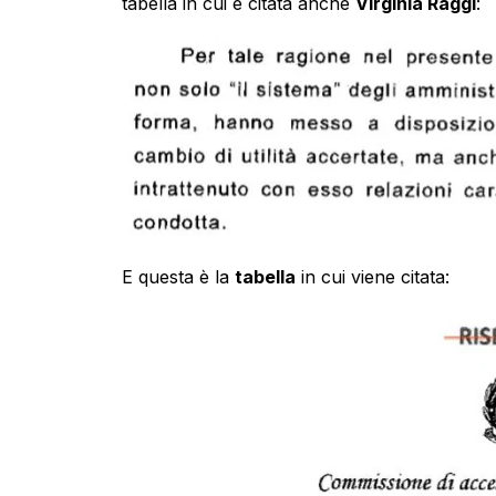
tabella in cui è citata anche
Virginia Raggi
:
E questa è la
tabella
in cui viene citata: