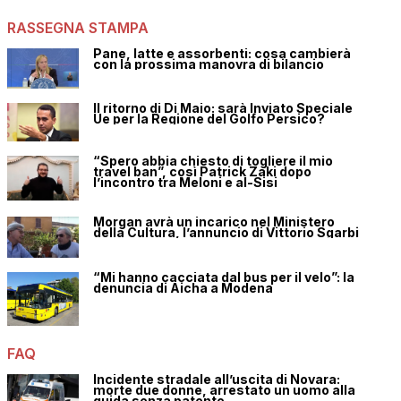
RASSEGNA STAMPA
Pane, latte e assorbenti: cosa cambierà
con la prossima manovra di bilancio
Il ritorno di Di Maio: sarà Inviato Speciale
Ue per la Regione del Golfo Persico?
“Spero abbia chiesto di togliere il mio
travel ban”, così Patrick Zaki dopo
l’incontro tra Meloni e al-Sisi
Morgan avrà un incarico nel Ministero
della Cultura, l’annuncio di Vittorio Sgarbi
“Mi hanno cacciata dal bus per il velo”: la
denuncia di Aicha a Modena
FAQ
Incidente stradale all’uscita di Novara:
morte due donne, arrestato un uomo alla
guida senza patente