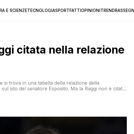
RA E SCIENZE
TECNOLOGIA
SPORT
FATTI
OPINIONI
TREND
RASSEGN
ggi citata nella relazione
e si trova in una tabella della relazione della
sul sito del senatore Esposito. Ma la Raggi non è citata
sa sia accusata…EDIT: Il M5S Camera ci conferma che