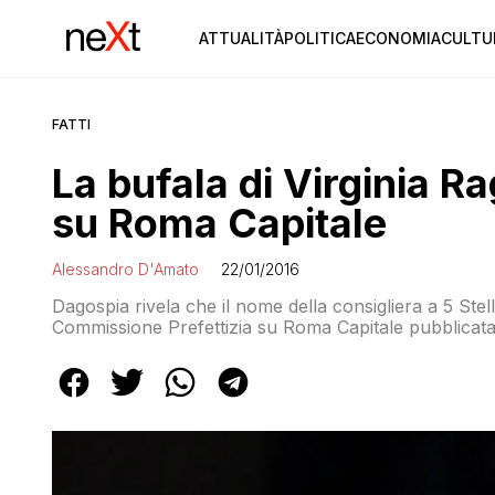
ATTUALITÀ
POLITICA
ECONOMIA
CULTU
FATTI
La bufala di Virginia Ra
su Roma Capitale
Alessandro D'Amato
22/01/2016
Dagospia rivela che il nome della consigliera a 5 Stell
Commissione Prefettizia su Roma Capitale pubblicata 
nelle pagine successive e non viene spiegato di co
era tutta una bufala