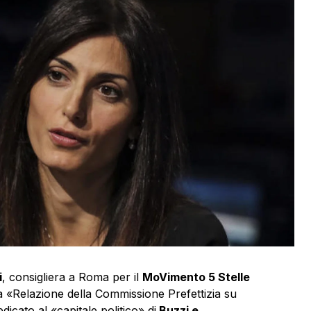
i
, consigliera a Roma per il
MoVimento 5 Stelle
lla «Relazione della Commissione Prefettizia su
icato al «capitale politico» di
Buzzi e