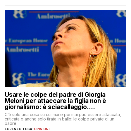
Usare le colpe del padre di Giorgia
Meloni per attaccare la figlia non è
giornalismo: è sciacallaggio.
Dimostriamo di essere diversi
C’è solo una cosa su cui mai e poi mai può essere attaccata,
criticata o anche solo tirata in ballo: le colpe private di un
padre
LORENZO TOSA
-
OPINIONI