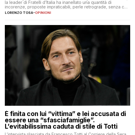
la leader di Fratelli d’Italia ha inanellato una quantità di
incorenze, proposte impraticabili, perle retrograde, senza che
nessuno – a destra come a sinistra – glielo abbia fatto notare
LORENZO TOSA
-
OPINIONI
È finita con lui “vittima” e lei accusata di
essere una “sfasciafamiglie”.
L’evitabilissima caduta di stile di Totti
L’intervista rilasciata da Francesco Totti al Corriere della Sera