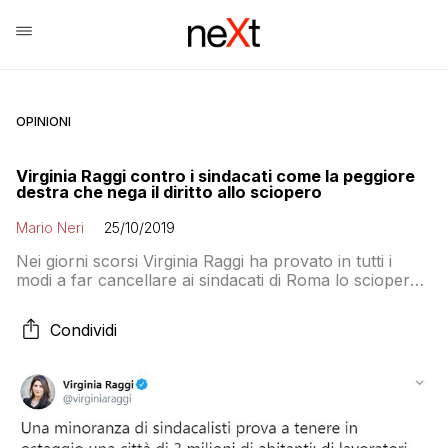
OPINIONI
Virginia Raggi contro i sindacati come la peggiore
destra che nega il diritto allo sciopero
Mario Neri
25/10/2019
Nei giorni scorsi Virginia Raggi ha provato in tutti i
modi a far cancellare ai sindacati di Roma lo sciopero
delle società partecipate indetto per oggi venerdì 25
ottobre. Dopo aver fallito l’obiettivo la sindaca di Roma
Condividi
ha ritenuto di dover reagire con questo tweet: Ora, i
sindacati romani hanno molte colpe: la più grave […]