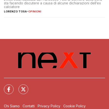
sta facendo discutere a causa di alcune dichiarazioni dell’ex
calciatore
LORENZO TOSA
-
OPINIONI
Chi Siamo
Contatti
Privacy Policy
Cookie Policy