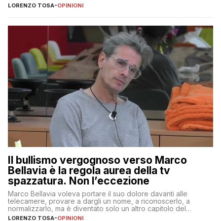
LORENZO TOSA
-
OPINIONI
Il bullismo vergognoso verso Marco
Bellavia è la regola aurea della tv
spazzatura. Non l’eccezione
Marco Bellavia voleva portare il suo dolore davanti alle
telecamere, provare a dargli un nome, a riconoscerlo, a
normalizzarlo, ma è diventato solo un altro capitolo del
copione
LORENZO TOSA
-
OPINIONI